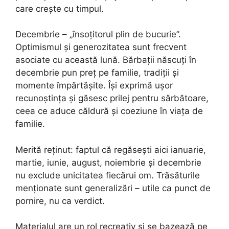
care crește cu timpul.
Decembrie – „însoțitorul plin de bucurie”.
Optimismul și generozitatea sunt frecvent
asociate cu această lună. Bărbații născuți în
decembrie pun preț pe familie, tradiții și
momente împărtășite. Își exprimă ușor
recunoștința și găsesc prilej pentru sărbătoare,
ceea ce aduce căldură și coeziune în viața de
familie.
Merită reținut: faptul că regăsești aici ianuarie,
martie, iunie, august, noiembrie și decembrie
nu exclude unicitatea fiecărui om. Trăsăturile
menționate sunt generalizări – utile ca punct de
pornire, nu ca verdict.
Materialul are un rol recreativ și se bazează pe