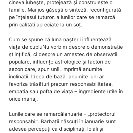
cineva iubește, protejează și construiește o
familie. Mai jos găsești o sinteză, reconfigurată
pe înțelesul tuturor, a lunilor care se remarcă
prin calități apreciate la un soț.
Cum se spune că luna nașterii influențează
viața de cupluNu vorbim despre o demonstrație
științifică, ci despre un amestec de observații
populare, influențe astrologice și factori de
sezon care, spun unii, imprimă anumite
înclinații. Ideea de bază: anumite luni ar
favoriza trăsături precum responsabilitatea,
empatia sau pofta de viață – ingrediente utile în
orice mariaj.
Lunile care se remarcăIanuarie – „protectorul
responsabil”. Bărbații născuți în ianuarie sunt
adesea percepuți ca disciplinați, loiali și