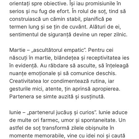
orientați spre obiective. Își iau promisiunile în
serios și nu fug de efort. În rolul de soț, tind să
construiască un cămin stabil, planifică pe
termen lung și se țin de cuvânt. Alături de ei,
sentimentul de siguranță devine un reper zilnic.
Martie – „ascultătorul empatic”. Pentru cei
născuți în martie, blândețea și receptivitatea ies
în evidență. Au răbdare să asculte, să înțeleagă
nuanțe emoționale și să comunice deschis.
Creativitatea lor condimentează rutina, iar
gesturile mici, atente, țin aprinsă apropierea.
Partenera se simte auzită și susținută.
Iunie – „partenerul jucăuș și curios”. Iunie aduce
de multe ori farmec, umor și spontaneitate. Un
astfel de soț transformă zilele obișnuite în
momente memorabile, vine cu idei noi și caută