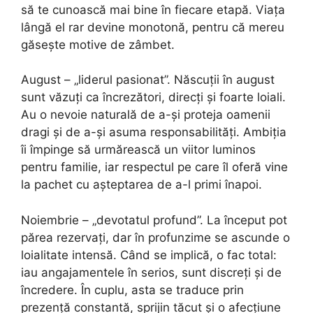
să te cunoască mai bine în fiecare etapă. Viața
lângă el rar devine monotonă, pentru că mereu
găsește motive de zâmbet.
August – „liderul pasionat”. Născuții în august
sunt văzuți ca încrezători, direcți și foarte loiali.
Au o nevoie naturală de a-și proteja oamenii
dragi și de a-și asuma responsabilități. Ambiția
îi împinge să urmărească un viitor luminos
pentru familie, iar respectul pe care îl oferă vine
la pachet cu așteptarea de a-l primi înapoi.
Noiembrie – „devotatul profund”. La început pot
părea rezervați, dar în profunzime se ascunde o
loialitate intensă. Când se implică, o fac total:
iau angajamentele în serios, sunt discreți și de
încredere. În cuplu, asta se traduce prin
prezență constantă, sprijin tăcut și o afecțiune