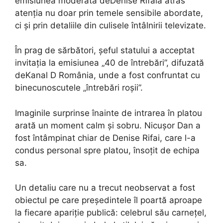
emisiunea moderată deDenise Rifaia atras
atenția nu doar prin temele sensibile abordate,
ci și prin detaliile din culisele întâlnirii televizate.
În prag de sărbători, șeful statului a acceptat
invitația la emisiunea „40 de întrebări”, difuzată
deKanal D România, unde a fost confruntat cu
binecunoscutele „întrebări roșii”.
Imaginile surprinse înainte de intrarea în platou
arată un moment calm și sobru. Nicușor Dan a
fost întâmpinat chiar de Denise Rifai, care l-a
condus personal spre platou, însoțit de echipa
sa.
Un detaliu care nu a trecut neobservat a fost
obiectul pe care președintele îl poartă aproape
la fiecare apariție publică: celebrul său carnețel,