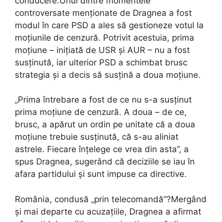
conducere.Unul dintre momentele
controversate menționate de Dragnea a fost
modul în care PSD a ales să gestioneze votul la
moțiunile de cenzură. Potrivit acestuia, prima
moțiune – inițiată de USR și AUR – nu a fost
susținută, iar ulterior PSD a schimbat brusc
strategia și a decis să susțină a doua moțiune.
„Prima întrebare a fost de ce nu s-a susținut
prima moțiune de cenzură. A doua – de ce,
brusc, a apărut un ordin pe unitate că a doua
moțiune trebuie susținută, că s-au aliniat
astrele. Fiecare înțelege ce vrea din asta”, a
spus Dragnea, sugerând că deciziile se iau în
afara partidului și sunt impuse ca directive.
România, condusă „prin telecomandă”?Mergând
și mai departe cu acuzațiile, Dragnea a afirmat