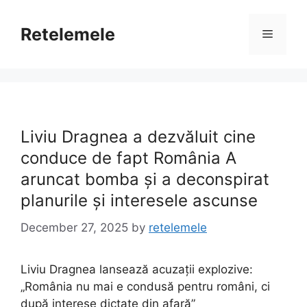
Skip
to
Retelemele
Menu
content
Liviu Dragnea a dezvăluit cine
conduce de fapt România A
aruncat bomba și a deconspirat
planurile și interesele ascunse
December 27, 2025
by
retelemele
Liviu Dragnea lansează acuzații explozive:
„România nu mai e condusă pentru români, ci
după interese dictate din afară”