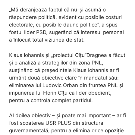
„Mă deranjează faptul că nu-și asumă o
răspundere politică, evident cu posibile costuri
electorale, cu posibile daune politice”, a spus
fostul lider PSD, sugerând că interesul personal
a înlocuit total viziunea de stat.
Klaus Iohannis și „proiectul Cîțu”Dragnea a făcut
și o analiză a strategiilor din zona PNL,
susținând că președintele Klaus Iohannis ar fi
urmărit două obiective clare în mandatul său:
eliminarea lui Ludovic Orban din fruntea PNL și
impunerea lui Florin Cîțu ca lider obedient,
pentru a controla complet partidul.
Al doilea obiectiv – și poate mai important – ar fi
fost scoaterea USR PLUS din structura
guvernamentală, pentru a elimina orice opoziție