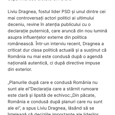
Liviu Dragnea, fostul lider PSD și unul dintre cei
mai controversați actori politici ai ultimului
deceniu, revine în atenția publicului cu o
declarație puternică, care aruncă din nou lumină
asupra influențelor externe din politica
românească. Într-un interviu recent, Dragnea a
criticat dur clasa politică actuală și a susținut că
România nu mai este condusă după o agendă
națională autentică, ci după directive impuse
din exterior.
„Planurile după care e condusă România nu
sunt ale ei”Declarația care a stârnit rumoare
este clară și lipsită de echivoc:„Din păcate,
România e condusă după planuri care nu sunt
ale ei”, a spus Liviu Dragnea, lăsând să se
înțeleagă că deciziile importante ale liderilor