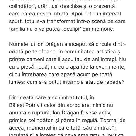
colindători, urări, uși deschise și o prezență
care părea neschimbată. Apoi, într-un interval
scurt, totul s-a transformat într-o scenă pe care
familia nu o va putea „dezlipi” din memorie.
Numele lui Ion Drăgan a început să circule dintr-
odată pe telefoane, în comunitatea artistică și
printre oameni care îl ascultau de ani întregi. Nu
cu o piesă nouă, nu cu o apariție la evenimente,
ci cu întrebarea care apasă acum pe toată
lumea: cum s-a putut întâmpla atât de repede?
Dimineața care a schimbat totul, în
BăleștiPotrivit celor din apropiere, nimic nu
anunța o ruptură. Ion Drăgan fusese activ,
primise colindători și părea în regulă. Tocmai de
aceea, momentul în care tatăl său a intrat în
locuință și a înțeles că ceva este grav a lovit ca