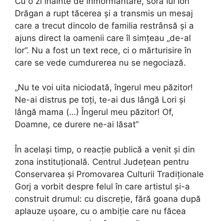
Cu o zi înainte de înmormântare, sora lui Ion
Drăgan a rupt tăcerea și a transmis un mesaj
care a trecut dincolo de familia restrânsă și a
ajuns direct la oamenii care îl simțeau „de-al
lor”. Nu a fost un text rece, ci o mărturisire în
care se vede cumdurerea nu se negociază.
„Nu te voi uita niciodată, îngerul meu păzitor!
Ne-ai distrus pe toți, te-ai dus lângă Lori și
lângă mama (…) Îngerul meu păzitor! Of,
Doamne, ce durere ne-ai lăsat”
În același timp, o reacție publică a venit și din
zona instituțională. Centrul Județean pentru
Conservarea și Promovarea Culturii Tradiționale
Gorj a vorbit despre felul în care artistul și-a
construit drumul: cu discreție, fără goana după
aplauze ușoare, cu o ambiție care nu făcea