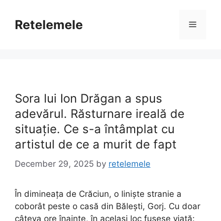
Skip
to
Retelemele
Menu
content
Sora lui Ion Drăgan a spus
adevărul. Răsturnare ireală de
situație. Ce s-a întâmplat cu
artistul de ce a murit de fapt
December 29, 2025
by
retelemele
În dimineața de Crăciun, o liniște stranie a
coborât peste o casă din Bălești, Gorj. Cu doar
câteva ore înainte, în același loc fusese viață: