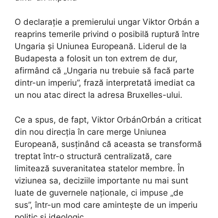
O declarație a premierului ungar Viktor Orbán a
reaprins temerile privind o posibilă ruptură între
Ungaria și Uniunea Europeană. Liderul de la
Budapesta a folosit un ton extrem de dur,
afirmând că „Ungaria nu trebuie să facă parte
dintr-un imperiu”, frază interpretată imediat ca
un nou atac direct la adresa Bruxelles-ului.
Ce a spus, de fapt, Viktor OrbánOrbán a criticat
din nou direcția în care merge Uniunea
Europeană, susținând că aceasta se transformă
treptat într-o structură centralizată, care
limitează suveranitatea statelor membre. În
viziunea sa, deciziile importante nu mai sunt
luate de guvernele naționale, ci impuse „de
sus”, într-un mod care amintește de un imperiu
politic și ideologic.