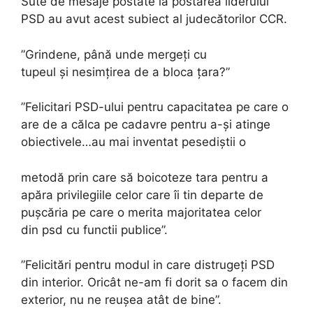
Sute de mesaje postate la postarea liderului
PSD au avut acest subiect al judecătorilor CCR.
”Grindene, până unde mergeți cu
tupeul și nesimțirea de a bloca țara?”
”Felicitari PSD-ului pentru capacitatea pe care o
are de a călca pe cadavre pentru a-și atinge
obiectivele…au mai inventat pesediștii o
metodă prin care să boicoteze tara pentru a
apăra privilegiile celor care îi tin departe de
pușcăria pe care o merita majoritatea celor
din psd cu functii publice”.
”Felicitări pentru modul in care distrugeți PSD
din interior. Oricât ne-am fi dorit sa o facem din
exterior, nu ne reușea atât de bine”.