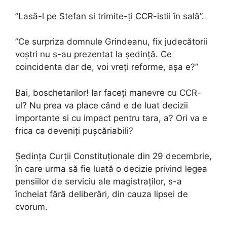
”Lasă-l pe Stefan si trimite-ți CCR-istii în sală”.
”Ce surpriza domnule Grindeanu, fix judecătorii
voștri nu s-au prezentat la ședință. Ce
coincidenta dar de, voi vreți reforme, așa e?”
Bai, boschetarilor! Iar faceți manevre cu CCR-
ul? Nu prea va place când e de luat decizii
importante si cu impact pentru tara, a? Ori va e
frica ca deveniți pușcăriabili?
Ședința Curții Constituționale din 29 decembrie,
în care urma să fie luată o decizie privind legea
pensiilor de serviciu ale magistraților, s-a
încheiat fără deliberări, din cauza lipsei de
cvorum.