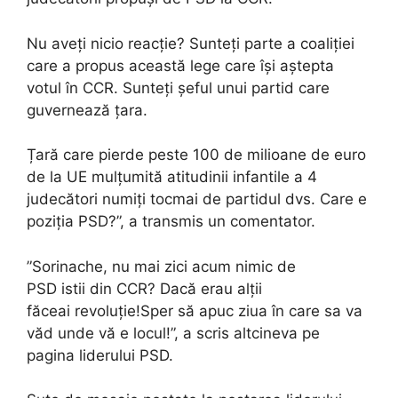
Nu aveți nicio reacție? Sunteți parte a coaliției
care a propus această lege care își aștepta
votul în CCR. Sunteți șeful unui partid care
guvernează țara.
Țară care pierde peste 100 de milioane de euro
de la UE mulțumită atitudinii infantile a 4
judecători numiți tocmai de partidul dvs. Care e
poziția PSD?”, a transmis un comentator.
”Sorinache, nu mai zici acum nimic de
PSD istii din CCR? Dacă erau alții
făceai revoluție!Sper să apuc ziua în care sa va
văd unde vă e locul!”, a scris altcineva pe
pagina liderului PSD.