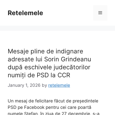
Skip
to
Retelemele
Menu
content
Mesaje pline de indignare
adresate lui Sorin Grindeanu
după eschivele judecătorilor
numiți de PSD la CCR
January 1, 2026
by
retelemele
Un mesaj de felicitare făcut de președintele
PSD pe Facebook pentru cei care poartă
numele Ștefan, în ziua de 27 decembrie, s-a