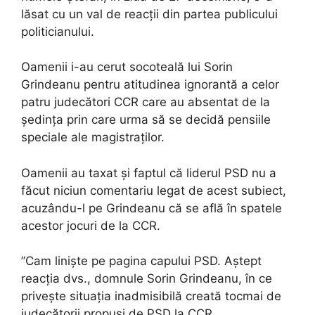
lăsat cu un val de reacții din partea publicului
politicianului.
Oamenii i-au cerut socoteală lui Sorin
Grindeanu pentru atitudinea ignorantă a celor
patru judecători CCR care au absentat de la
ședința prin care urma să se decidă pensiile
speciale ale magistraților.
Oamenii au taxat și faptul că liderul PSD nu a
făcut niciun comentariu legat de acest subiect,
acuzându-l pe Grindeanu că se află în spatele
acestor jocuri de la CCR.
”Cam liniște pe pagina capului PSD. Aștept
reacția dvs., domnule Sorin Grindeanu, în ce
privește situația inadmisibilă creată tocmai de
judecătorii propuși de PSD la CCR.