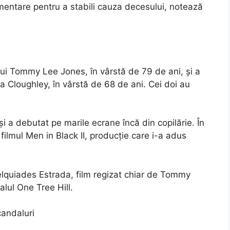
mentare pentru a stabili cauza decesului, notează
 lui Tommy Lee Jones, în vârstă de 79 de ani, și a
ea Cloughley, în vârstă de 68 de ani. Cei doi au
 și a debutat pe marile ecrane încă din copilărie. În
 filmul Men in Black II, producție care i-a adus
Melquiades Estrada, film regizat chiar de Tommy
alul One Tree Hill.
candaluri