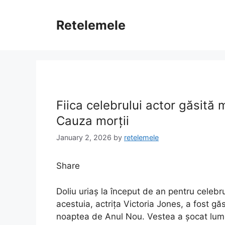
Skip
to
Retelemele
content
Fiica celebrului actor găsită
Cauza morții
January 2, 2026
by
retelemele
Share
Doliu uriaș la început de an pentru celeb
acestuia, actrița Victoria Jones, a fost găs
noaptea de Anul Nou. Vestea a șocat lumea