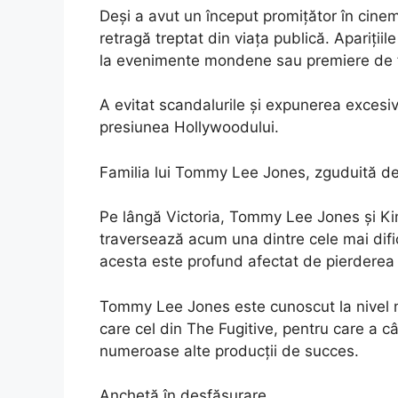
Deși a avut un început promițător în cinem
retragă treptat din viața publică. Aparițiil
la evenimente mondene sau premiere de fi
A evitat scandalurile și expunerea excesi
presiunea Hollywoodului.
Familia lui Tommy Lee Jones, zguduită de
Pe lângă Victoria, Tommy Lee Jones și Kim
traversează acum una dintre cele mai difici
acesta este profund afectat de pierderea f
Tommy Lee Jones este cunoscut la nivel mo
care cel din The Fugitive, pentru care a c
numeroase alte producții de succes.
Anchetă în desfășurare