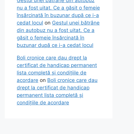
Gestul unei bătrâne din autobuz
nu a fost uitat. Ce a găsit o femeie
însărcinată în buzunar după ce i-a
cedat locul
on
Gestul unei bătrâne
din autobuz nu a fost uitat. Ce a
găsit o femeie însărcinată în
buzunar după ce i-a cedat locul
Boli cronice care dau drept la
certificat de handicap permanent
lista completă și condițiile de
acordare
on
Boli cronice care dau
drept la certificat de handicap
permanent lista completă și
condițiile de acordare