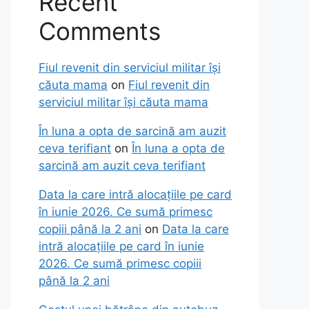
Recent
Comments
Fiul revenit din serviciul militar își
căuta mama
on
Fiul revenit din
serviciul militar își căuta mama
În luna a opta de sarcină am auzit
ceva terifiant
on
În luna a opta de
sarcină am auzit ceva terifiant
Data la care intră alocațiile pe card
în iunie 2026. Ce sumă primesc
copiii până la 2 ani
on
Data la care
intră alocațiile pe card în iunie
2026. Ce sumă primesc copiii
până la 2 ani