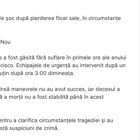
de șoc după pierderea fiicei sale, în circumstanțe
l Nou
es a fost găsită fără suflare în primele ore ale anului
cisco. Echipajele de urgență au intervenit după un
puțin după ora 3:00 dimineața.
 însă manevrele nu au avut succes, iar decesul a
ă a morții nu a fost stabilită până în acest
ntru a clarifica circumstanțele tragediei și au
stă suspiciuni de crimă.