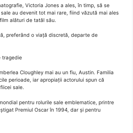
atografie, Victoria Jones a ales, în timp, să se
e sale au devenit tot mai rare, fiind văzută mai ales
lm alături de tatăl său.
vă, preferând o viață discretă, departe de
 tragedie
berlea Cloughley mai au un fiu, Austin. Familia
le perioade, iar apropiații actorului spun că
iicei sale.
ndial pentru rolurile sale emblematice, printre
âștigat Premiul Oscar în 1994, dar și pentru