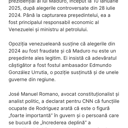
prezidențial al lui Maduro, început la 10 ianuarie
2025, după alegerile controversate din 28 iulie
2024. Până la capturarea președintelui, ea a
fost principalul responsabil economic al
Venezuelei și ministru al petrolului.
Opoziția venezueleană susține că alegerile din
2024 au fost fraudate și că Maduro nu este un
președinte ales legitim. Ei insistă că adevăratul
câștigător a fost fostul ambasador Edmundo
González Urrutia, o poziție susținută și de unele
guverne din regiune.
José Manuel Romano, avocat constituționalist și
analist politic, a declarat pentru CNN că funcțiile
ocupate de Rodriguez arată că este o figură
„foarte importantă” în guvern și o persoană care
se bucură de „încrederea deplină” a