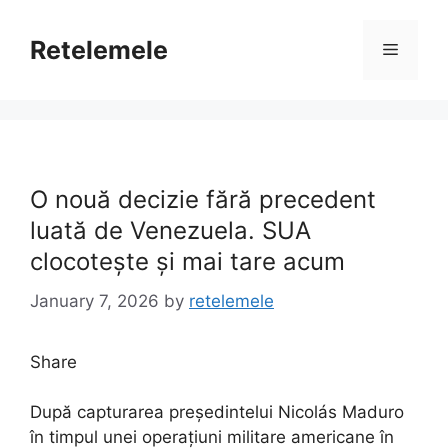
Skip
to
Retelemele
Menu
content
O nouă decizie fără precedent
luată de Venezuela. SUA
clocotește și mai tare acum
January 7, 2026
by
retelemele
Share
După capturarea președintelui Nicolás Maduro
în timpul unei operațiuni militare americane în