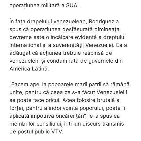
operațiunea militară a SUA.
În fața drapelului venezuelean, Rodriguez a
spus că operațiunea desfășurată dimineața
devreme este o încălcare evidentă a dreptului
internațional și a suveranității Venezuelei. Ea a
adăugat că acțiunea trebuie respinsă de
venezueleni și condamnată de guvernele din
America Latină.
„Facem apel la popoarele marii patrii să rămână
unite, pentru că ceea ce s-a făcut Venezuelei i
se poate face oricui. Acea folosire brutală a
forței, pentru a îndoi voința poporului, poate fi
aplicată împotriva oricărei țări”, le-a spus ea
membrilor consiliului, într-un discurs transmis
de postul public VTV.