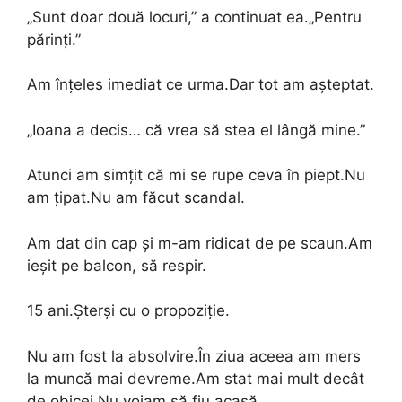
„Sunt doar două locuri,” a continuat ea.„Pentru
părinți.”
Am înțeles imediat ce urma.Dar tot am așteptat.
„Ioana a decis… că vrea să stea el lângă mine.”
Atunci am simțit că mi se rupe ceva în piept.Nu
am țipat.Nu am făcut scandal.
Am dat din cap și m-am ridicat de pe scaun.Am
ieșit pe balcon, să respir.
15 ani.Șterși cu o propoziție.
Nu am fost la absolvire.În ziua aceea am mers
la muncă mai devreme.Am stat mai mult decât
de obicei.Nu voiam să fiu acasă.