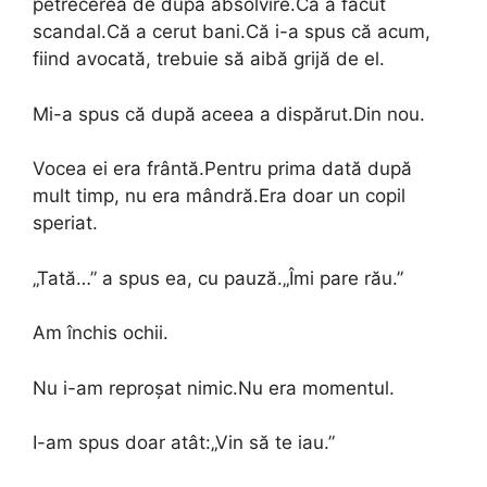
petrecerea de după absolvire.Că a făcut
scandal.Că a cerut bani.Că i-a spus că acum,
fiind avocată, trebuie să aibă grijă de el.
Mi-a spus că după aceea a dispărut.Din nou.
Vocea ei era frântă.Pentru prima dată după
mult timp, nu era mândră.Era doar un copil
speriat.
„Tată…” a spus ea, cu pauză.„Îmi pare rău.”
Am închis ochii.
Nu i-am reproșat nimic.Nu era momentul.
I-am spus doar atât:„Vin să te iau.”