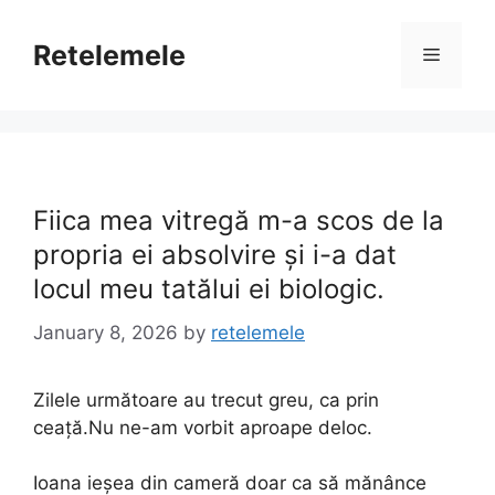
Skip
to
Retelemele
Menu
content
Fiica mea vitregă m-a scos de la
propria ei absolvire și i-a dat
locul meu tatălui ei biologic.
January 8, 2026
by
retelemele
Zilele următoare au trecut greu, ca prin
ceață.Nu ne-am vorbit aproape deloc.
Ioana ieșea din cameră doar ca să mănânce