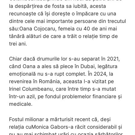
la despărțirea de fosta sa iubită, acesta
recunoaște că își dorește o împăcare cu una
dintre cele mai importante persoane din trecutul
său:Oana Cojocaru, femeia cu 40 de ani mai
tânără alături de care a trăit o relație timp de
trei ani.
Chiar dacă drumurile lor s-au separat în 2021,
când Oana a ales să plece în Dubai, legătura
emoțională nu s-a rupt complet. În 2024, la
revenirea în România, aceasta l-a vizitat pe
Irinel Columbeanu, care între timp s-a mutat
într-un azil, pe fondul problemelor financiare și
medicale.
Fostul milionar a mărturisit recent că, deși
relația cuMonica Gabors-a răcit considerabil și
nu au mai schimbat urări cu ocazia sărbătorilor,