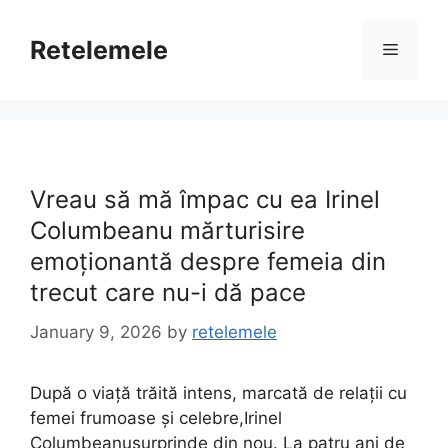
Skip
to
Retelemele
Menu
content
Vreau să mă împac cu ea Irinel
Columbeanu mărturisire
emoționantă despre femeia din
trecut care nu-i dă pace
January 9, 2026
by
retelemele
După o viață trăită intens, marcată de relații cu
femei frumoase și celebre,Irinel
Columbeanusurprinde din nou. La patru ani de