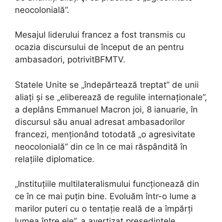
neocolonială”.
Mesajul liderului francez a fost transmis cu
ocazia discursului de început de an pentru
ambasadori, potrivitBFMTV.
Statele Unite se „îndepărtează treptat” de unii
aliați și se „eliberează de regulile internaționale”,
a deplâns Emmanuel Macron joi, 8 ianuarie, în
discursul său anual adresat ambasadorilor
francezi, menționând totodată „o agresivitate
neocolonială” din ce în ce mai răspândită în
relațiile diplomatice.
„Instituțiile multilateralismului funcționează din
ce în ce mai puțin bine. Evoluăm într-o lume a
marilor puteri cu o tentație reală de a împărți
lumea între ele”, a avertizat președintele