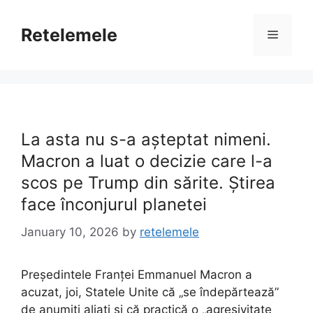
Skip
to
Retelemele
Menu
content
La asta nu s-a așteptat nimeni.
Macron a luat o decizie care l-a
scos pe Trump din sărite. Știrea
face înconjurul planetei
January 10, 2026
by
retelemele
Președintele Franței Emmanuel Macron a
acuzat, joi, Statele Unite că „se îndepărtează”
de anumiți aliați şi că practică o „agresivitate