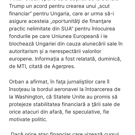
Trump un acord pentru crearea unui „scut
financiar” pentru Ungaria, care ar urma să-i
asigure acesteia „oportunităţi de finanţare
practic nelimitate din SUA” pentru înlocuirea
fondurile pe care Uniunea Europeană i le
blochează Ungariei din cauza alunecării sale în
autoritarism și a nerespectării valorilor
europene. Informația a fost relatată, duminică,
de MTI, citată de Agerpres.
Orban a afirmat, în faţa jurnaliştilor care îl
însoţeau la bordul aeronavei la întoarcerea de
la Washington, că Statele Unite au promis să
protejeze stabilitatea financiară a ţării sale de
orice atacuri din afară, fie speculative, fie
motivate politic.
„Dacă orice atac financiar care vizează cursul