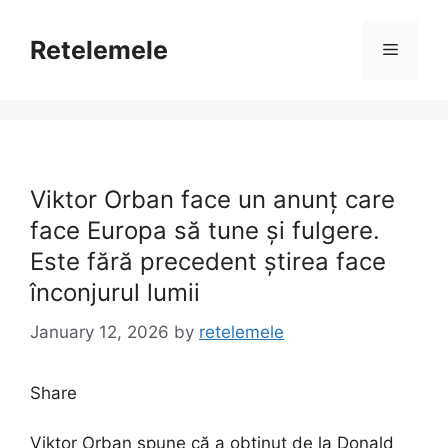
Skip
to
Retelemele
Menu
content
Viktor Orban face un anunț care
face Europa să tune și fulgere.
Este fără precedent știrea face
înconjurul lumii
January 12, 2026
by
retelemele
Share
Viktor Orban spune că a obținut de la Donald