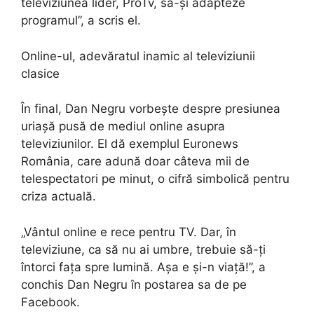
televiziunea lider, ProTv, să-și adapteze
programul”, a scris el.
Online-ul, adevăratul inamic al televiziunii
clasice
În final, Dan Negru vorbește despre presiunea
uriașă pusă de mediul online asupra
televiziunilor. El dă exemplul Euronews
România, care adună doar câteva mii de
telespectatori pe minut, o cifră simbolică pentru
criza actuală.
„Vântul online e rece pentru TV. Dar, în
televiziune, ca să nu ai umbre, trebuie să-ți
întorci fața spre lumină. Așa e și-n viață!”, a
conchis Dan Negru în postarea sa de pe
Facebook.