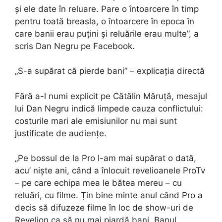
și ele date în reluare. Pare o întoarcere în timp
pentru toată breasla, o întoarcere în epoca în
care banii erau puțini și reluările erau multe”, a
scris Dan Negru pe Facebook.
„S-a supărat că pierde bani” – explicația directă
Fără a-l numi explicit pe Cătălin Măruță, mesajul
lui Dan Negru indică limpede cauza conflictului:
costurile mari ale emisiunilor nu mai sunt
justificate de audiențe.
„Pe bossul de la Pro l-am mai supărat o dată,
acu’ niște ani, când a înlocuit revelioanele ProTv
– pe care echipa mea le bătea mereu – cu
reluări, cu filme. Țin bine minte anul când Pro a
decis să difuzeze filme în loc de show-uri de
Revelion ca să nu mai piardă bani. Banul