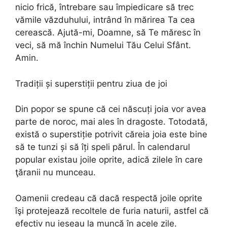
nicio frică, întrebare sau împiedicare să trec
vămile văzduhului, intrând în mărirea Ta cea
cerească. Ajută-mi, Doamne, să Te măresc în
veci, să mă închin Numelui Tău Celui Sfânt.
Amin.
Tradiții și superstiții pentru ziua de joi
Din popor se spune că cei născuți joia vor avea
parte de noroc, mai ales în dragoste. Totodată,
există o superstiție potrivit căreia joia este bine
să te tunzi și să îți speli părul. În calendarul
popular existau joile oprite, adică zilele în care
ţăranii nu munceau.
Oamenii credeau că dacă respectă joile oprite
îşi protejează recoltele de furia naturii, astfel că
efectiv nu ieșeau la muncă în acele zile.