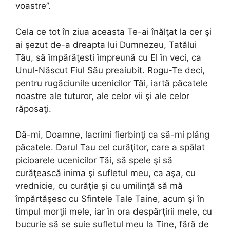
voastre”.
Cela ce tot în ziua aceasta Te-ai înălţat la cer şi
ai şezut de-a dreapta lui Dumnezeu, Tatălui
Tău, să împărăţesti împreună cu El în veci, ca
Unul-Născut Fiul Său preaiubit. Rogu-Te deci,
pentru rugăciunile ucenicilor Tăi, iartă păcatele
noastre ale tuturor, ale celor vii şi ale celor
răposaţi.
Dă-mi, Doamne, lacrimi fierbinţi ca să-mi plâng
păcatele. Darul Tau cel curăţitor, care a spălat
picioarele ucenicilor Tăi, să spele şi să
curăţească inima şi sufletul meu, ca aşa, cu
vrednicie, cu curăţie şi cu umilinţă să mă
împărtăşesc cu Sfintele Tale Taine, acum şi în
timpul morţii mele, iar în ora despărţirii mele, cu
bucurie să se suie sufletul meu la Tine, fără de