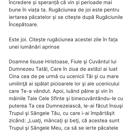
încredere și speranță că vin și perioade mai
bune în viața ta. Rugăciunea de joi este pentru
iertarea păcatelor și se citește după Rugăciunile
Începătoare.
Este joi. Citește rugăciunea acestei zile în fața
unei lumânări aprinse
Doamne Iisuse Hristoase, Fiule şi Cuvântul lui
Dumnezeu Tatăl, Care în ziua de astăzi ai luat
Cina cea de pe urmă cu ucenicii Tăi şi cu mare
umilinţă ai spălat picioarele lor şi ale ucenicului
care Te-a vândut. Apoi, luând pâine şi vin în
mâinile Tale Cele Sfinte şi binecuvântându-le cu
puterea Ta cea Dumnezeiască, le-ai făcut însuşi
Trupul şi Sângele Tău, cu care i-ai împărtăşit
zicând: „Luaţi, mâncaţi şi beţi, că acestea sunt
Trupul şi Sângele Meu, ca să se ierte păcatele