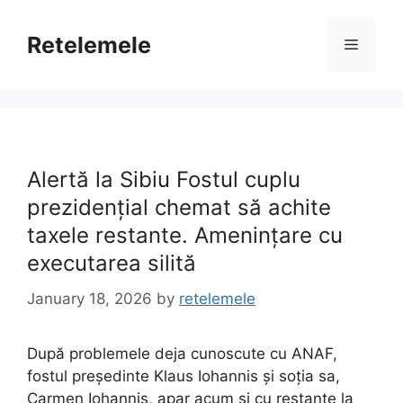
Skip
to
Retelemele
Menu
content
Alertă la Sibiu Fostul cuplu
prezidențial chemat să achite
taxele restante. Amenințare cu
executarea silită
January 18, 2026
by
retelemele
După problemele deja cunoscute cu ANAF,
fostul președinte Klaus Iohannis și soția sa,
Carmen Iohannis, apar acum și cu restanțe la