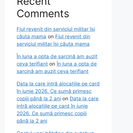
Recent
Comments
Fiul revenit din serviciul militar își
căuta mama
on
Fiul revenit din
serviciul militar își căuta mama
În luna a opta de sarcină am auzit
ceva terifiant
on
În luna a opta de
sarcină am auzit ceva terifiant
Data la care intră alocațiile pe card
în iunie 2026. Ce sumă primesc
copiii până la 2 ani
on
Data la care
intră alocațiile pe card în iunie
2026. Ce sumă primesc copiii
până la 2 ani