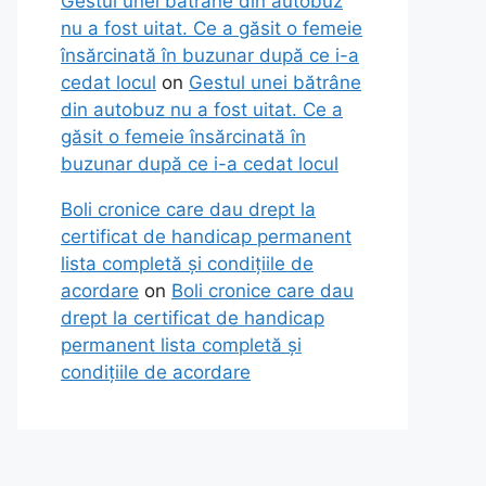
Gestul unei bătrâne din autobuz
nu a fost uitat. Ce a găsit o femeie
însărcinată în buzunar după ce i-a
cedat locul
on
Gestul unei bătrâne
din autobuz nu a fost uitat. Ce a
găsit o femeie însărcinată în
buzunar după ce i-a cedat locul
Boli cronice care dau drept la
certificat de handicap permanent
lista completă și condițiile de
acordare
on
Boli cronice care dau
drept la certificat de handicap
permanent lista completă și
condițiile de acordare