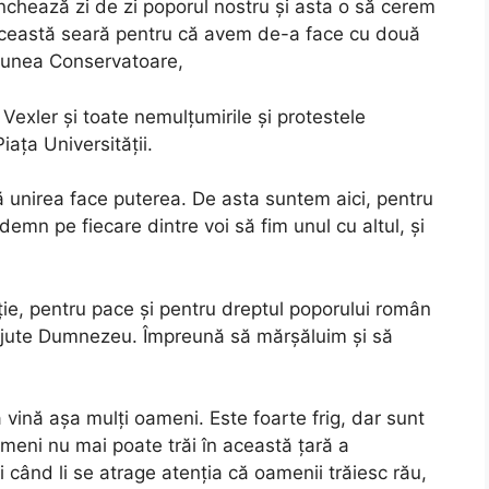
nunchează zi de zi poporul nostru și asta o să cerem
în această seară pentru că avem de-a face cu două
țiunea Conservatoare,
 Vexler și toate nemulțumirile și protestele
iața Universității.
ă unirea face puterea. De asta suntem aici, pentru
demn pe fiecare dintre voi să fim unul cu altul, și
ie, pentru pace și pentru dreptul poporului român
 ajute Dumnezeu. Împreună să mărșăluim și să
ină așa mulți oameni. Este foarte frig, dar sunt
imeni nu mai poate trăi în această țară a
i când li se atrage atenția că oamenii trăiesc rău,