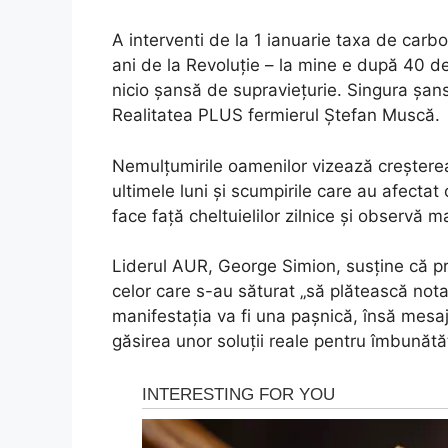
A interventi de la 1 ianuarie taxa de car
ani de la Revoluție – la mine e după 40 de
nicio șansă de supraviețurie. Singura șans
Realitatea PLUS fermierul Ștefan Muscă.
Nemulțumirile oamenilor vizează creșterea 
ultimele luni și scumpirile care au afectat 
face față cheltuielilor zilnice și observă ma
Liderul AUR, George Simion, susține că p
celor care s-au săturat „să plătească nota 
manifestația va fi una pașnică, însă mesajul
găsirea unor soluții reale pentru îmbunătăți