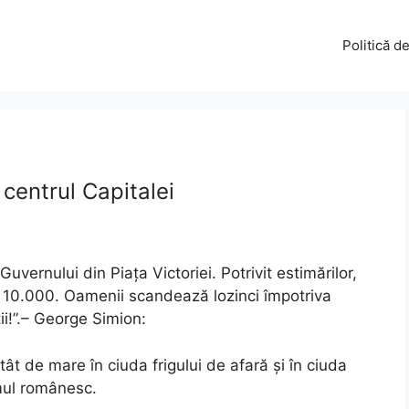
Politică d
centrul Capitalei
Guvernului din Piața Victoriei. Potrivit estimărilor,
e 10.000. Oamenii scandează lozinci împotriva
ții!”.– George Simion:
ât de mare în ciuda frigului de afară și în ciuda
amul românesc.