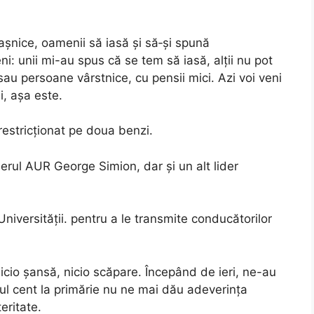
așnice, oamenii să iasă și să‑și spună
i: unii mi-au spus că se tem să iasă, alții nu pot
 sau persoane vârstnice, cu pensii mici. Azi voi veni
i, așa este.
 restricționat pe doua benzi.
derul AUR George Simion, dar și un alt lider
niversității. pentru a le transmite conducătorilor
icio șansă, nicio scăpare. Începând de ieri, ne-au
mul cent la primărie nu ne mai dău adeverința
eritate.