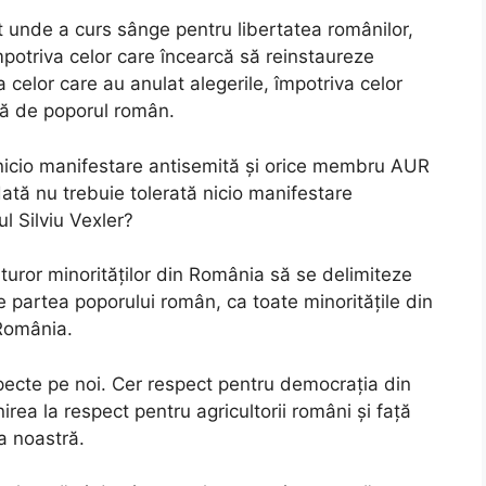
ânt unde a curs sânge pentru libertatea românilor,
mpotriva celor care încearcă să reinstaureze
a celor care au anulat alegerile, împotriva celor
ată de poporul român.
 nicio manifestare antisemită și orice membru AUR
ată nu trebuie tolerată nicio manifestare
l Silviu Vexler?
uturor minorităților din România să se delimiteze
de partea poporului român, ca toate minoritățile din
România.
pecte pe noi. Cer respect pentru democrația din
irea la respect pentru agricultorii români și față
ra noastră.