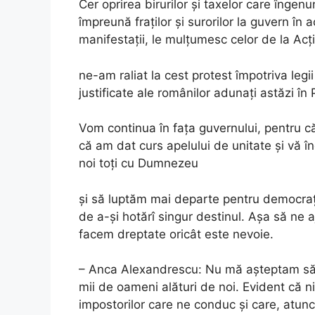
Cer oprirea birurilor și taxelor care înge
împreună fraților și surorilor la guvern 
manifestații, le mulțumesc celor de la Ac
ne-am raliat la cest protest împotriva legii
justificate ale românilor adunați astăzi în P
Vom continua în fața guvernului, pentru c
că am dat curs apelului de unitate și vă în
noi toți cu Dumnezeu
și să luptăm mai departe pentru democraț
de a-și hotărî singur destinul. Așa să ne
facem dreptate oricât este nevoie.
– Anca Alexandrescu: Nu mă așteptam să v
mii de oameni alături de noi. Evident că n
impostorilor care ne conduc și care, atunc