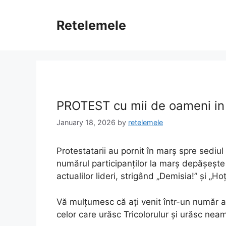
Skip
to
Retelemele
content
PROTEST cu mii de oameni in 
January 18, 2026
by
retelemele
Protestatarii au pornit în marș spre sediul 
numărul participanților la marș depășeșt
actualilor lideri, strigând „Demisia!” și „Ho
Vă mulțumesc că ați venit într-un număr at
celor care urăsc Tricolorulur și urăsc ne