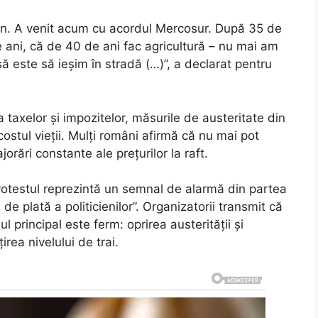
bon. A venit acum cu acordul Mercosur. După 35 de
 ani, că de 40 de ani fac agricultură – nu mai am
ă este să ieșim în stradă (…)”, a declarat pentru
taxelor și impozitelor, măsurile de austeritate din
costul vieții. Mulți români afirmă că nu mai pot
jorări constante ale prețurilor la raft.
rotestul reprezintă un semnal de alarmă din partea
de plată a politicienilor”. Organizatorii transmit că
 principal este ferm: oprirea austerității și
rea nivelului de trai.