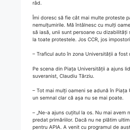
râd.
Îmi doresc să fie cât mai multe proteste p
nemulțumirile. Mă întâlnesc cu mulți oamen
să iasă, unii sunt persoane cu dizabilități
la toate protestele. Jos CCR, jos impostori
– Traficul auto în zona Universității a fost
Pe scena din Piața Universității a ajuns li
suveranist, Claudiu Târziu.
– Tot mai mulți oameni se adună în Piața U
un semnal clar că așa nu se mai poate.
– „Ne-a ajuns cuțitul la os. Nu mai avem n
predat primăriilor. Dacă nu ne plătim ulti
pentru APIA. A venit cu programul de aust