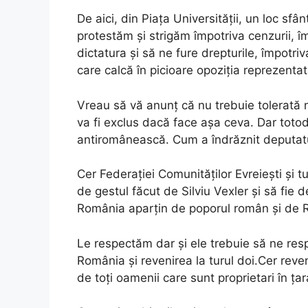
De aici, din Piața Universității, un loc sf
protestăm și strigăm împotriva cenzurii, î
dictatura și să ne fure drepturile, împotriv
care calcă în picioare opoziția reprezent
Vreau să vă anunț că nu trebuie tolerată
va fi exclus dacă face așa ceva. Dar totod
antiromânească. Cum a îndrăznit deputatu
Cer Federației Comunităților Evreiești și t
de gestul făcut de Silviu Vexler și să fie 
România aparțin de poporul român și de 
Le respectăm dar și ele trebuie să ne res
România și revenirea la turul doi.Cer reven
de toți oamenii care sunt proprietari în ța