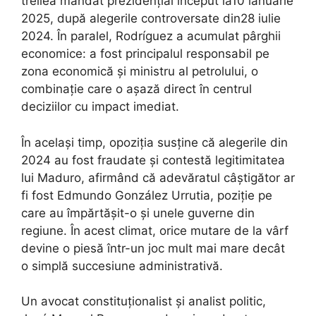
treilea mandat prezidențial început la10 ianuarie
2025, după alegerile controversate din28 iulie
2024. În paralel, Rodríguez a acumulat pârghii
economice: a fost principalul responsabil pe
zona economică și ministru al petrolului, o
combinație care o așază direct în centrul
deciziilor cu impact imediat.
În același timp, opoziția susține că alegerile din
2024 au fost fraudate și contestă legitimitatea
lui Maduro, afirmând că adevăratul câștigător ar
fi fost Edmundo González Urrutia, poziție pe
care au împărtășit-o și unele guverne din
regiune. În acest climat, orice mutare de la vârf
devine o piesă într-un joc mult mai mare decât
o simplă succesiune administrativă.
Un avocat constituționalist și analist politic,