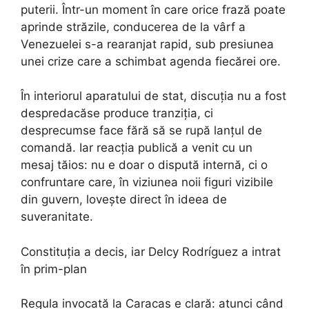
puterii. Într-un moment în care orice frază poate
aprinde străzile, conducerea de la vârf a
Venezuelei s-a rearanjat rapid, sub presiunea
unei crize care a schimbat agenda fiecărei ore.
În interiorul aparatului de stat, discuția nu a fost
despredacăse produce tranziția, ci
desprecumse face fără să se rupă lanțul de
comandă. Iar reacția publică a venit cu un
mesaj tăios: nu e doar o dispută internă, ci o
confruntare care, în viziunea noii figuri vizibile
din guvern, lovește direct în ideea de
suveranitate.
Constituția a decis, iar Delcy Rodríguez a intrat
în prim-plan
Regula invocată la Caracas e clară: atunci când