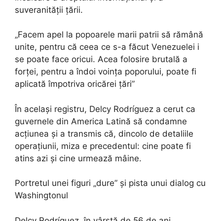
suveranității țării.
„Facem apel la popoarele marii patrii să rămână
unite, pentru că ceea ce s-a făcut Venezuelei i
se poate face oricui. Acea folosire brutală a
forței, pentru a îndoi voința poporului, poate fi
aplicată împotriva oricărei țări”
În același registru, Delcy Rodríguez a cerut ca
guvernele din America Latină să condamne
acțiunea și a transmis că, dincolo de detaliile
operațiunii, miza e precedentul: cine poate fi
atins azi și cine urmează mâine.
Portretul unei figuri „dure” și pista unui dialog cu
Washingtonul
Delcy Rodríguez, în vârstă de 56 de ani,