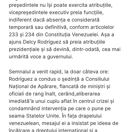
președintele nu își poate exercita atribuțiile,
vicepreședintele executiv preia funcțiile,
indiferent dacă absența e considerată
temporară sau definitivă, conform articolelor
233 și 234 din Constituția Venezuelei. Așa a
ajuns Delcy Rodríguez să preia atribuțiile
prezidențiale și să devină, dintr-odată, cea mai
urmărită voce a guvernului.
Semnalul a venit rapid, la doar câteva ore:
Rodríguez a condus o ședință a Consiliului
Național de Apărare, flancată de miniștri și
oficiali de rang înalt, cerând„eliberarea
imediată”a unui cuplu aflat în centrul crizei și
condamnând intervenția pe care o pune pe
seama Statelor Unite. În fața drapelului
venezuelean, mesajul ei a insistat pe ideea de
încălcare a dreptului internațional și a