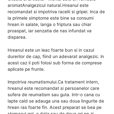
aromatAnalgezicul natural.Hreanul este
recomandat si impotriva racelii si gripei. Inca de
la primele simptome este bine sa consumi
hrean in salate, langa o friptura sau chiar
proaspat, iar senzatia de nas infundat va
disparea.
Hreanul este un leac foarte bun si in cazul
durerilor de cap, fiind un adevarat analgezic. In
acest caz il poti folosi sub forma de comprese
aplicate pe frunte.
Impotriva reumatismului.Ca tratament intern,
hreanul este recomandat si persoanelor care
sufera de reumatism sau guta. Intr-o cana cu
lapte cald se adauga una sau doua lingurite de
hrean ras foarte fin. Acest preparat se bea pe
stomacul gol, o data sau de doua ori pe zi.