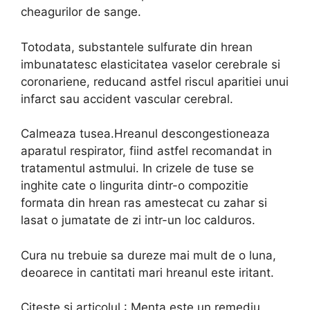
cheagurilor de sange.
Totodata, substantele sulfurate din hrean
imbunatatesc elasticitatea vaselor cerebrale si
coronariene, reducand astfel riscul aparitiei unui
infarct sau accident vascular cerebral.
Calmeaza tusea.Hreanul descongestioneaza
aparatul respirator, fiind astfel recomandat in
tratamentul astmului. In crizele de tuse se
inghite cate o lingurita dintr-o compozitie
formata din hrean ras amestecat cu zahar si
lasat o jumatate de zi intr-un loc calduros.
Cura nu trebuie sa dureze mai mult de o luna,
deoarece in cantitati mari hreanul este iritant.
Citeste si articolul : Menta este un remediu