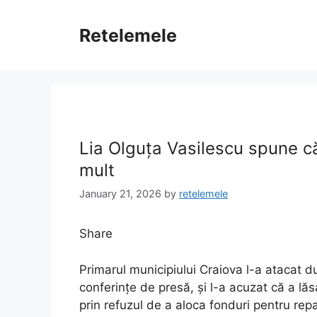
Skip
to
Retelemele
content
Lia Olguța Vasilescu spune c
mult
January 21, 2026
by
retelemele
Share
Primarul municipiului Craiova l-a atacat du
conferințe de presă, și l-a acuzat că a lăs
prin refuzul de a aloca fonduri pentru rep