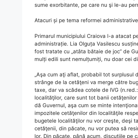
sume exorbitante, pe care nu şi le-au per
Atacuri și pe tema reformei administrative
Primarul municipiului Craiova l-a atacat pe
administrație. Lia Olguța Vasilescu susțin
fost tratate cu „atâta bătaie de joc” de
mulți edili sunt nemulțumiți, nu doar cei d
„Aşa cum aţi aflat, probabil tot surplusul d
strânge de la cetăţeni va merge către buge
taxe, dar va scădea cotele de IVG (n.red.:
localităţilor, care sunt tot banii cetăţenilo
dă Guvernul, aşa cum se minte intenţionat.
impozitele cetăţenilor din localităţile res
bugetele localităţilor nu vor creşte, deşi t
cetăţenii, din păcate, nu vor putea să resi
lor. Din păcate, până acum, discuţiile pe c