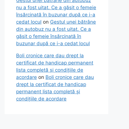
Gestul unei bătrâne din autobuz
nu a fost uitat. Ce a găsit o femeie
însărcinată în buzunar după ce i-a
cedat locul
on
Gestul unei bătrâne
din autobuz nu a fost uitat. Ce a
găsit o femeie însărcinată în
buzunar după ce i-a cedat locul
Boli cronice care dau drept la
certificat de handicap permanent
lista completă și condițiile de
acordare
on
Boli cronice care dau
drept la certificat de handicap
permanent lista completă și
condițiile de acordare