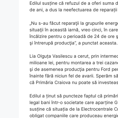
Edilul susține că refuzul de a oferi suma 
de ani, a dus la neefectuarea de reparații
„Nu s-au făcut reparaţii la grupurile ener
situaţii în această iarnă, vreo cinci, în ca
încălzire pentru o perioadă de 24 de ore 
şi întrerupă producţia”, a punctat aceasta.
Lia Olguța Vasilescu a cerut, prin interme
milioane lei, pentru montarea a trei cazan
şi de asemenea producţia pentru Ford pen
înainte fără niciun fel de avarii. Sperăm s
că Primăria Craiova nu poate să investeasc
Edilul a ținut să puncteze faptul că primă
legal bani într-o societate care aparține
susține că situația de la Electrocentrale Cr
obligat companiile care produceau energie