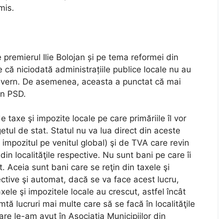
mis.
 premierul Ilie Bolojan și pe tema reformei din
e că niciodată administrațiile publice locale nu au
 Guvern. De asemenea, aceasta a punctat că mai
in PSD.
e taxe şi impozite locale pe care primăriile îl vor
tul de stat. Statul nu va lua direct din aceste
 impozitul pe venitul global) şi de TVA care revin
r din localităţile respective. Nu sunt bani pe care îi
 Aceia sunt bani care se reţin din taxele şi
pective şi automat, dacă se va face acest lucru,
axele şi impozitele locale au crescut, astfel încât
mtă lucruri mai multe care să se facă în localităţile
are le-am avut în Asociaţia Municipiilor din