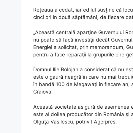
Rețeaua a cedat, iar edilul susține că locu
cinci ori în două săptămâni, de fiecare da
„Această centrală aparţine Guvernului Româ
nu poate să facă investiţii decât Guvernul
Energiei a solicitat, prin memorandum, G
pentru a face reparaţii la grupurile energe
Domnul Ilie Bolojan a considerat că nu es
este o gaură neagră în care nu mai trebui
în bandă 100 de Megawaţi în fiecare an, a
Craiova.
Această societate asigură de asemenea e
este al doilea producător din România şi a
Olguţa Vasilescu, potrivit Agerpres.