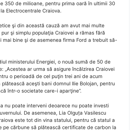
de 350 de milioane, pentru prima oară în ultimii 30
 la Electrocentrale Craiova.
getice şi din această cauză am avut mai multe
re pur şi simplu populaţia Craiovei a rămas fără
şi mai bine şi de asemenea firma Ford a trebuit să-
diul ministerului Energiei, o nouă sumă de 50 de
e: „Acestea ar urma să asigure încălzirea Craiovei
tru o perioadă de cel puţin trei ani de acum
ă plătească aceşti bani domnul Ilie Bolojan, pentru
ă într-o societate care-i aparţine”.
ria nu poate interveni deoarece nu poate investi
 Guvernului. De asemenea, Lia Olguța Vasilescu
aiova este tot din vina statului, pentru că statul a
 pe cărbune să plătească certificate de carbon la