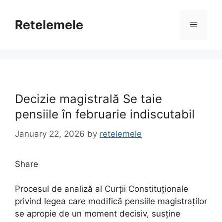
Skip
to
Retelemele
Menu
content
Decizie magistrală Se taie
pensiile în februarie indiscutabil
January 22, 2026
by
retelemele
Share
Procesul de analiză al Curții Constituționale
privind legea care modifică pensiile magistraților
se apropie de un moment decisiv, susține