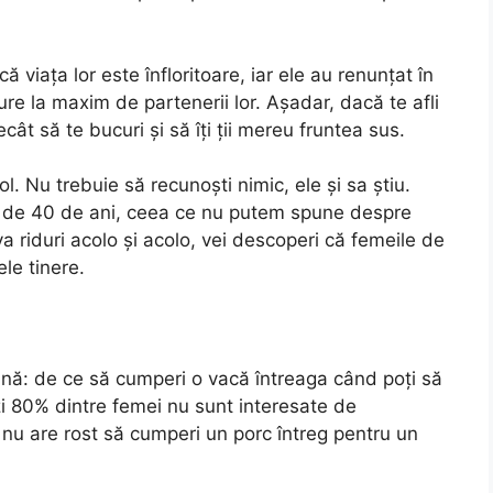
viața lor este înfloritoare, iar ele au renunțat în
ure la maxim de partenerii lor. Așadar, dacă te afli
ât să te bucuri și să îți ții mereu fruntea sus.
l. Nu trebuie să recunoști nimic, ele și sa știu.
le de 40 de ani, ceea ce nu putem spune despre
va riduri acolo și acolo, vei descoperi că femeile de
le tinere.
pună: de ce să cumperi o vacă întreaga când poți să
zi 80% dintre femei nu sunt interesate de
 nu are rost să cumperi un porc întreg pentru un