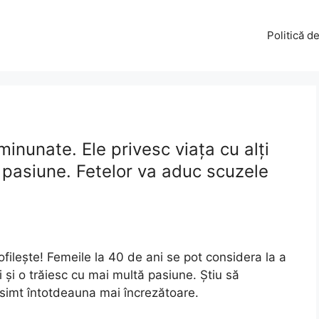
Politică d
inunate. Ele privesc viața cu alți
ă pasiune. Fetelor va aduc scuzele
filește! Femeile la 40 de ani se pot considera la a
i și o trăiesc cu mai multă pasiune. Știu să
 simt întotdeauna mai încrezătoare.