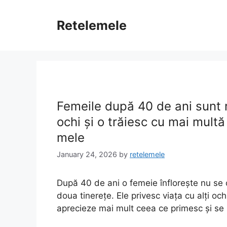
Skip
to
Retelemele
content
Femeile după 40 de ani sunt m
ochi și o trăiesc cu mai mult
mele
January 24, 2026
by
retelemele
După 40 de ani o femeie înflorește nu se o
doua tinerețe. Ele privesc viața cu alți och
aprecieze mai mult ceea ce primesc și se