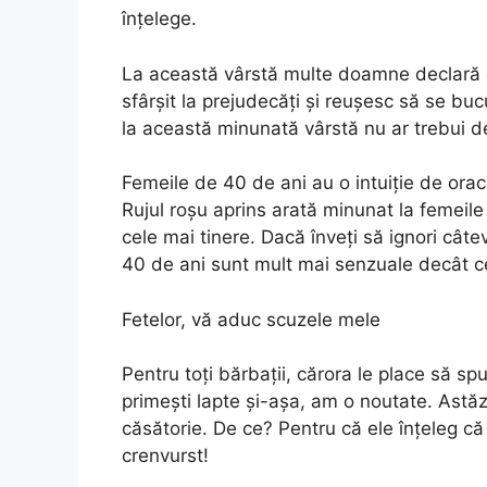
înțelege.
La această vârstă multe doamne declară că 
sfârșit la prejudecăți și reușesc să se buc
la această minunată vârstă nu ar trebui dec
Femeile de 40 de ani au o intuiție de oraco
Rujul roșu aprins arată minunat la femei
cele mai tinere. Dacă înveți să ignori câte
40 de ani sunt mult mai senzuale decât ce
Fetelor, vă aduc scuzele mele
Pentru toți bărbații, cărora le place să s
primești lapte și-așa, am o noutate. Astă
căsătorie. De ce? Pentru că ele înțeleg că
crenvurst!