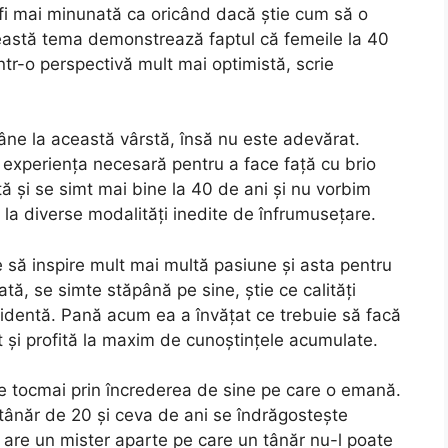
 fi mai minunată ca oricând dacă știe cum să o
această tema demonstrează faptul că femeile la 40
intr-o perspectivă mult mai optimistă, scrie
âne la această vârstă, însă nu este adevărat.
experiența necesară pentru a face față cu brio
tă și se simt mai bine la 40 de ani și nu vorbim
la diverse modalități inedite de înfrumusețare.
te să inspire mult mai multă pasiune și asta pentru
ată, se simte stăpână pe sine, știe ce calități
identă. Pană acum ea a învățat ce trebuie să facă
t și profită la maxim de cunoștințele acumulate.
e tocmai prin încrederea de sine pe care o emană.
tânăr de 20 și ceva de ani se îndrăgostește
 are un mister aparte pe care un tânăr nu-l poate