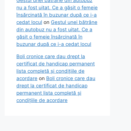
Gestul unei bătrâne din autobuz
nu a fost uitat. Ce a găsit o femeie
însărcinată în buzunar după ce i-a
cedat locul
on
Gestul unei bătrâne
din autobuz nu a fost uitat. Ce a
găsit o femeie însărcinată în
buzunar după ce i-a cedat locul
Boli cronice care dau drept la
certificat de handicap permanent
lista completă și condițiile de
acordare
on
Boli cronice care dau
drept la certificat de handicap
permanent lista completă și
condițiile de acordare