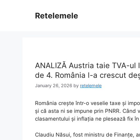
Skip
to
Retelemele
content
ANALIZĂ Austria taie TVA-ul l
de 4. România l-a crescut deși
January 26, 2026
by
retelemele
România crește într-o veselie taxe și impoz
și că asta ni se impune prin PNRR. Când v
clasamentului și inflația ne plesează fix în
Claudiu Năsui, fost ministru de Finanțe, a