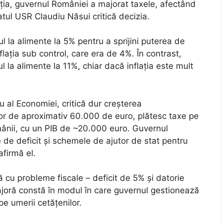
ția, guvernul României a majorat taxele, afectând
ul USR Claudiu Năsui critică decizia.
 la alimente la 5% pentru a sprijini puterea de
flația sub control, care era de 4%. În contrast,
la alimente la 11%, chiar dacă inflația este mult
 al Economiei, critică dur creșterea
tor de aproximativ 60.000 de euro, plătesc taxe pe
mânii, cu un PIB de ~20.000 euro. Guvernul
e de deficit și schemele de ajutor de stat pentru
afirmă el.
ă cu probleme fiscale – deficit de 5% și datorie
ajoră constă în modul în care guvernul gestionează
pe umerii cetățenilor.