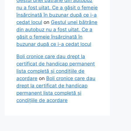
Gestul unei bătrâne din autobuz
nu a fost uitat. Ce a găsit o femeie
însărcinată în buzunar după ce i-a
cedat locul
on
Gestul unei bătrâne
din autobuz nu a fost uitat. Ce a
găsit o femeie însărcinată în
buzunar după ce i-a cedat locul
Boli cronice care dau drept la
certificat de handicap permanent
lista completă și condițiile de
acordare
on
Boli cronice care dau
drept la certificat de handicap
permanent lista completă și
condițiile de acordare