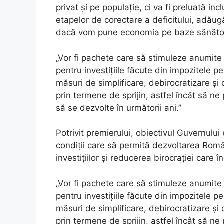
privat și pe populație, ci va fi preluată inc
etapelor de corectare a deficitului, adău
dacă vom pune economia pe baze sănăto
„Vor fi pachete care să stimuleze anumite
pentru investițiile făcute din impozitele pe
măsuri de simplificare, debirocratizare și
prin termene de sprijin, astfel încât să
să se dezvolte în următorii ani.”
Potrivit premierului, obiectivul Guvernulu
condiții care să permită dezvoltarea Româ
investițiilor și reducerea birocrației care
„Vor fi pachete care să stimuleze anumite
pentru investițiile făcute din impozitele pe
măsuri de simplificare, debirocratizare și
prin termene de sprijin, astfel încât să