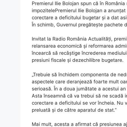
Premierul Ilie Bolojan spun că în România 
impozitelePremierul Ilie Bolojan a anunțat
corectare a deficitului bugetar și a dat as
În schimb, Guvernul pregătește pachete de
Invitat la Radio România Actualități, premie
relansarea economică și reformarea admini
încearcă să recâștige încrederea mediului 
presiuni fiscale și dezechilibre bugetare.
„Trebuie să închidem componenta de nedre
aspectele care deranjează foarte mult oam
serioasă. În a doua jumătate a acestui an 
Asta înseamnă că va trebui să ne scadă in
corectare a deficitului se vor încheia. Nu 
preluată și de către aparatul de stat.”
Mai mult, acesta a afirmat că presiunea a