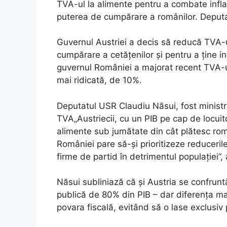
TVA-ul la alimente pentru a combate infla
puterea de cumpărare a românilor. Deputat
Guvernul Austriei a decis să reducă TVA-ul
cumpărare a cetățenilor și pentru a ține in
guvernul României a majorat recent TVA-ul 
mai ridicată, de 10%.
Deputatul USR Claudiu Năsui, fost ministru
TVA„Austriecii, cu un PIB pe cap de locui
alimente sub jumătate din cât plătesc ro
României pare să-și prioritizeze reduceril
firme de partid în detrimentul populației”, 
Năsui subliniază că și Austria se confrunt
publică de 80% din PIB – dar diferența m
povara fiscală, evitând să o lase exclusiv 