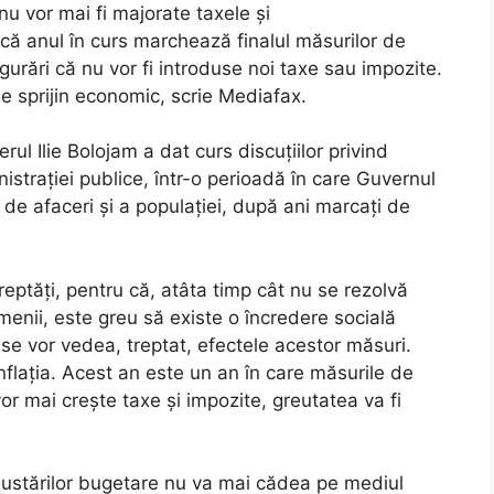
nu vor mai fi majorate taxele și
 că anul în curs marchează finalul măsurilor de
igurări că nu vor fi introduse noi taxe sau impozite.
 sprijin economic, scrie Mediafax.
rul Ilie Bolojam a dat curs discuțiilor privind
strației publice, într-o perioadă în care Guvernul
de afaceri și a populației, după ani marcați de
ptăți, pentru că, atâta timp cât nu se rezolvă
enii, este greu să existe o încredere socială
se vor vedea, treptat, efectele acestor măsuri.
flația. Acest an este un an în care măsurile de
vor mai crește taxe și impozite, greutatea va fi
justărilor bugetare nu va mai cădea pe mediul