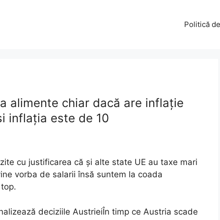
Politică d
a alimente chiar dacă are inflație
 inflația este de 10
ite cu justificarea că și alte state UE au taxe mari
ine vorba de salarii însă suntem la coada
 top.
nalizează deciziile AustrieiÎn timp ce Austria scade