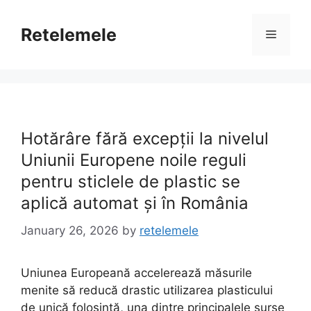
Skip
to
Retelemele
Menu
content
Hotărâre fără excepții la nivelul
Uniunii Europene noile reguli
pentru sticlele de plastic se
aplică automat și în România
January 26, 2026
by
retelemele
Uniunea Europeană accelerează măsurile
menite să reducă drastic utilizarea plasticului
de unică folosință, una dintre principalele surse