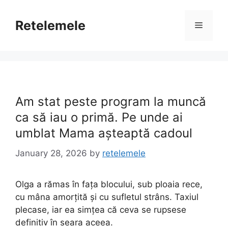
Skip
to
Retelemele
Menu
content
Am stat peste program la muncă
ca să iau o primă. Pe unde ai
umblat Mama așteaptă cadoul
January 28, 2026
by
retelemele
Olga a rămas în fața blocului, sub ploaia rece,
cu mâna amorțită și cu sufletul strâns. Taxiul
plecase, iar ea simțea că ceva se rupsese
definitiv în seara aceea.