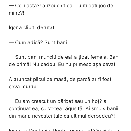
— Ce-i asta?! a izbucnit ea. Tu îți bați joc de
mine?!
Igor a clipit, derutat.
— Cum adică? Sunt bani…
— Sunt bani munciți de ea! a țipat femeia. Bani
de primă! Nu cadou! Eu nu primesc așa ceva!
A aruncat plicul pe masă, de parcă ar fi fost
ceva murdar.
— Eu am crescut un bărbat sau un hoț? a
continuat ea, cu vocea răgușită. Ai smuls banii
din mâna nevestei tale ca ultimul derbedeu?!
Igor s-a făcut mic. Pentru prima dată în viața lui,