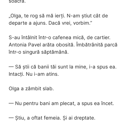
soacră.
„Olga, te rog să mă ierți. N-am știut cât de
departe a ajuns. Dacă vrei, vorbim.”
S-au întâlnit într-o cafenea mică, de cartier.
Antonia Pavel arăta obosită. Îmbătrânită parcă
într-o singură săptămână.
— Să știi că banii tăi sunt la mine, i-a spus ea.
Intacți. Nu i-am atins.
Olga a zâmbit slab.
— Nu pentru bani am plecat, a spus ea încet.
— Știu, a oftat femeia. Și ai dreptate.