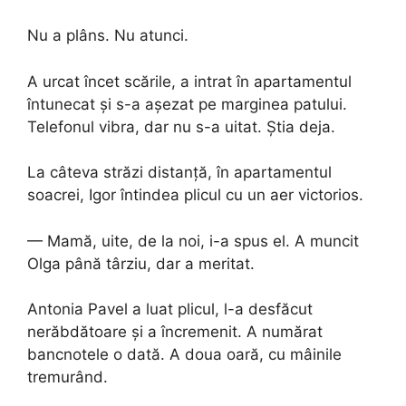
Nu a plâns. Nu atunci.
A urcat încet scările, a intrat în apartamentul
întunecat și s-a așezat pe marginea patului.
Telefonul vibra, dar nu s-a uitat. Știa deja.
La câteva străzi distanță, în apartamentul
soacrei, Igor întindea plicul cu un aer victorios.
— Mamă, uite, de la noi, i-a spus el. A muncit
Olga până târziu, dar a meritat.
Antonia Pavel a luat plicul, l-a desfăcut
nerăbdătoare și a încremenit. A numărat
bancnotele o dată. A doua oară, cu mâinile
tremurând.