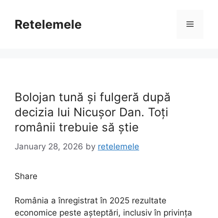
Skip
to
Retelemele
Menu
content
Bolojan tună și fulgeră după
decizia lui Nicușor Dan. Toți
românii trebuie să știe
January 28, 2026
by
retelemele
Share
România a înregistrat în 2025 rezultate
economice peste așteptări, inclusiv în privința