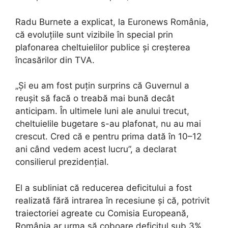
Radu Burnete a explicat, la Euronews România,
că evoluțiile sunt vizibile în special prin
plafonarea cheltuielilor publice și creșterea
încasărilor din TVA.
„Și eu am fost puțin surprins că Guvernul a
reușit să facă o treabă mai bună decât
anticipam. În ultimele luni ale anului trecut,
cheltuielile bugetare s-au plafonat, nu au mai
crescut. Cred că e pentru prima dată în 10–12
ani când vedem acest lucru”, a declarat
consilierul prezidențial.
El a subliniat că reducerea deficitului a fost
realizată fără intrarea în recesiune și că, potrivit
traiectoriei agreate cu Comisia Europeană,
România ar urma să coboare deficitul sub 3%