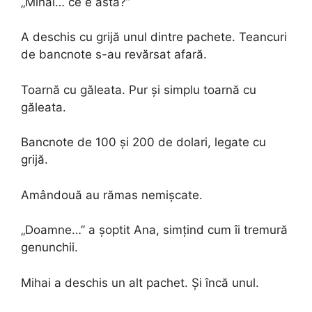
„Mihai… ce e asta?”
A deschis cu grijă unul dintre pachete. Teancuri
de bancnote s-au revărsat afară.
Toarnă cu găleata. Pur și simplu toarnă cu
găleata.
Bancnote de 100 și 200 de dolari, legate cu
grijă.
Amândouă au rămas nemișcate.
„Doamne…” a șoptit Ana, simțind cum îi tremură
genunchii.
Mihai a deschis un alt pachet. Și încă unul.