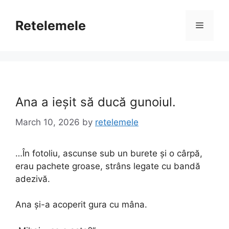
Skip
to
Retelemele
Menu
content
Ana a ieșit să ducă gunoiul.
March 10, 2026
by
retelemele
…În fotoliu, ascunse sub un burete și o cârpă,
erau pachete groase, strâns legate cu bandă
adezivă.
Ana și-a acoperit gura cu mâna.