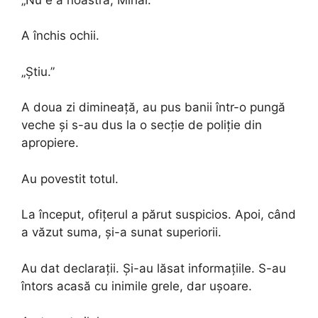
A închis ochii.
„Știu.”
A doua zi dimineață, au pus banii într-o pungă
veche și s-au dus la o secție de poliție din
apropiere.
Au povestit totul.
La început, ofițerul a părut suspicios. Apoi, când
a văzut suma, și-a sunat superiorii.
Au dat declarații. Și-au lăsat informațiile. S-au
întors acasă cu inimile grele, dar ușoare.