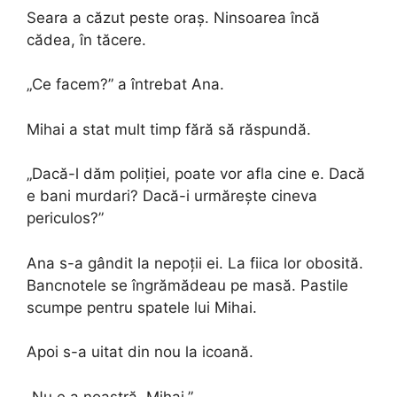
Seara a căzut peste oraș. Ninsoarea încă
cădea, în tăcere.
„Ce facem?” a întrebat Ana.
Mihai a stat mult timp fără să răspundă.
„Dacă-l dăm poliției, poate vor afla cine e. Dacă
e bani murdari? Dacă-i urmărește cineva
periculos?”
Ana s-a gândit la nepoții ei. La fiica lor obosită.
Bancnotele se îngrămădeau pe masă. Pastile
scumpe pentru spatele lui Mihai.
Apoi s-a uitat din nou la icoană.
„Nu e a noastră, Mihai.”