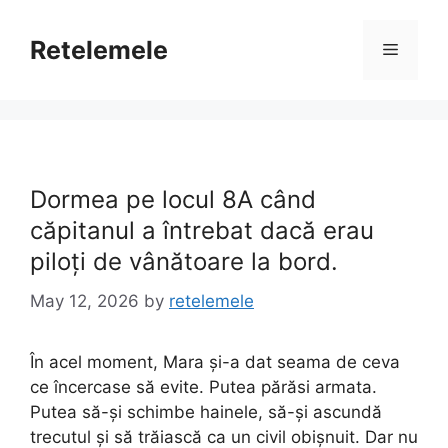
Skip
to
Retelemele
Menu
content
Dormea pe locul 8A când
căpitanul a întrebat dacă erau
piloți de vânătoare la bord.
May 12, 2026
by
retelemele
În acel moment, Mara și-a dat seama de ceva
ce încercase să evite. Putea părăsi armata.
Putea să-și schimbe hainele, să-și ascundă
trecutul și să trăiască ca un civil obișnuit. Dar nu