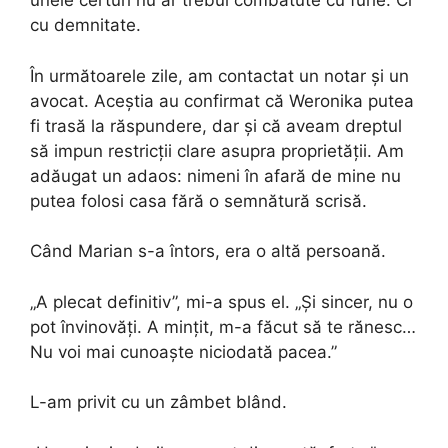
unele certuri nu ar trebui combătute cu furie. Ci
cu demnitate.
În următoarele zile, am contactat un notar și un
avocat. Aceștia au confirmat că Weronika putea
fi trasă la răspundere, dar și că aveam dreptul
să impun restricții clare asupra proprietății. Am
adăugat un adaos: nimeni în afară de mine nu
putea folosi casa fără o semnătură scrisă.
Când Marian s-a întors, era o altă persoană.
„A plecat definitiv”, mi-a spus el. „Și sincer, nu o
pot învinovăți. A mințit, m-a făcut să te rănesc…
Nu voi mai cunoaște niciodată pacea.”
L-am privit cu un zâmbet blând.