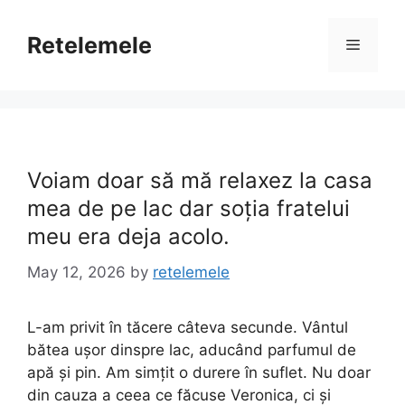
Skip
to
Retelemele
Menu
content
Voiam doar să mă relaxez la casa
mea de pe lac dar soția fratelui
meu era deja acolo.
May 12, 2026
by
retelemele
L-am privit în tăcere câteva secunde. Vântul
bătea ușor dinspre lac, aducând parfumul de
apă și pin. Am simțit o durere în suflet. Nu doar
din cauza a ceea ce făcuse Veronica, ci și