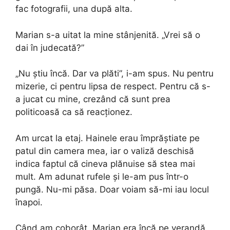
fac fotografii, una după alta.
Marian s-a uitat la mine stânjenită. „Vrei să o
dai în judecată?”
„Nu știu încă. Dar va plăti”, i-am spus. Nu pentru
mizerie, ci pentru lipsa de respect. Pentru că s-
a jucat cu mine, crezând că sunt prea
politicoasă ca să reacționez.
Am urcat la etaj. Hainele erau împrăștiate pe
patul din camera mea, iar o valiză deschisă
indica faptul că cineva plănuise să stea mai
mult. Am adunat rufele și le-am pus într-o
pungă. Nu-mi păsa. Doar voiam să-mi iau locul
înapoi.
Când am coborât, Marian era încă pe verandă.