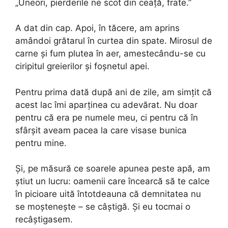
„Uneori, pierderile ne scot din ceață, frate.”
A dat din cap. Apoi, în tăcere, am aprins
amândoi grătarul în curtea din spate. Mirosul de
carne și fum plutea în aer, amestecându-se cu
ciripitul greierilor și foșnetul apei.
Pentru prima dată după ani de zile, am simțit că
acest lac îmi aparținea cu adevărat. Nu doar
pentru că era pe numele meu, ci pentru că în
sfârșit aveam pacea la care visase bunica
pentru mine.
Și, pe măsură ce soarele apunea peste apă, am
știut un lucru: oamenii care încearcă să te calce
în picioare uită întotdeauna că demnitatea nu
se moștenește – se câștigă. Și eu tocmai o
recâștigasem.