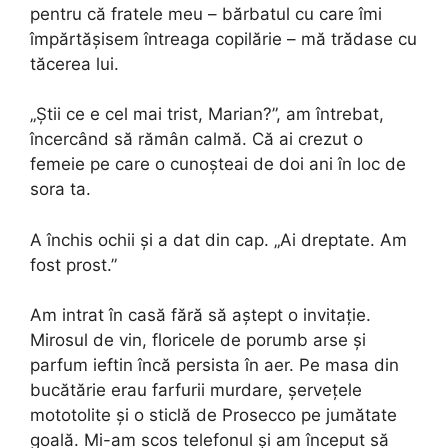
pentru că fratele meu – bărbatul cu care îmi
împărtășisem întreaga copilărie – mă trădase cu
tăcerea lui.
„Știi ce e cel mai trist, Marian?”, am întrebat,
încercând să rămân calmă. Că ai crezut o
femeie pe care o cunoșteai de doi ani în loc de
sora ta.
A închis ochii și a dat din cap. „Ai dreptate. Am
fost prost.”
Am intrat în casă fără să aștept o invitație.
Mirosul de vin, floricele de porumb arse și
parfum ieftin încă persista în aer. Pe masa din
bucătărie erau farfurii murdare, șervețele
mototolite și o sticlă de Prosecco pe jumătate
goală. Mi-am scos telefonul și am început să