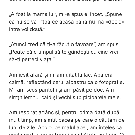
„A fost la mama lui”, mi-a spus el încet. „Spune
că nu se va întoarce acasă până nu mă «decid»
între voi două.”
„Atunci cred că ți-a făcut o favoare”, am spus.
„Poate că e timpul să te gândești cu cine vrei
să-ți petreci viața.”
Am ieșit afară și m-am uitat la lac. Apa era
calmă, reflectând cerul albastru ca o fotografie.
Mi-am scos pantofii și am pășit pe doc. Am
simțit lemnul cald și vechi sub picioarele mele.
Am respirat adânc și, pentru prima dată după
mult timp, am simțit pacea pe care o căutam de
luni de zile. Acolo, pe malul apei, am înțeles că