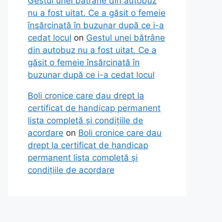
Gestul unei bătrâne din autobuz
nu a fost uitat. Ce a găsit o femeie
însărcinată în buzunar după ce i-a
cedat locul
on
Gestul unei bătrâne
din autobuz nu a fost uitat. Ce a
găsit o femeie însărcinată în
buzunar după ce i-a cedat locul
Boli cronice care dau drept la
certificat de handicap permanent
lista completă și condițiile de
acordare
on
Boli cronice care dau
drept la certificat de handicap
permanent lista completă și
condițiile de acordare