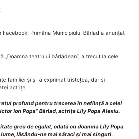
t
de Facebook, Primăria Municipiului Bârlad a anunțat
ă „Doamna teatrului bârlădean“, a trecut la cele
 familiei și și-a exprimat tristețea, dar și
tei actrițe.
etul profund pentru trecerea în neființă a celei
ctor Ion Popa” Bârlad, actrița Lily Popa Alexiu.
litate greu de egalat, odată cu doamna Lily Popa
 lume, lăsându-ne mai săraci și mai singuri.