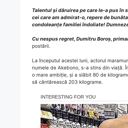
Talentul și dăruirea pe care le-a pus în
cei care am admirat-o, repere de bunăta
condoleanțe familiei îndoliate! Dumneze
Cu nespus regret, Dumitru Boroș, primar
postării.
La începutul acestei luni, actorul maramu
numele de Akebono, s-a stins din viață. Î
o mare ambiție, și a slăbit 80 de kilogram
să cântărească 203 kilograme.