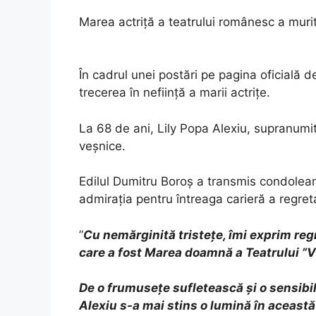
Marea actriță a teatrului românesc a muri
În cadrul unei postări pe pagina oficială 
trecerea în neființă a marii actrițe.
La 68 de ani, Lily Popa Alexiu, supranumit
veșnice.
Edilul Dumitru Boroș a transmis condoleanțe
admirația pentru întreaga carieră a regreta
”
Cu nemărginită tristețe, îmi exprim regr
care a fost Marea doamnă a Teatrului ”Vi
De o frumusețe sufletească și o sensibi
Alexiu s-a mai stins o lumină în această