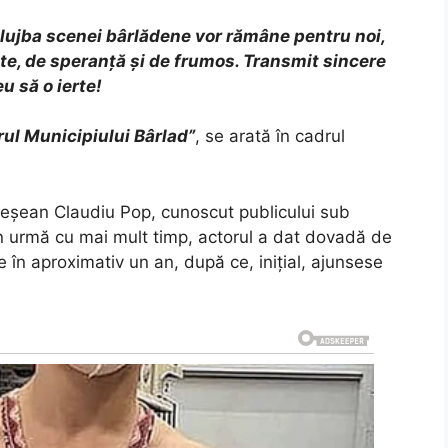
 slujba scenei bârlădene vor rămâne pentru noi,
te, de speranță și de frumos. Transmit sincere
u să o ierte!
ul Municipiului Bârlad”
, se arată în cadrul
reșean Claudiu Pop, cunoscut publicului sub
n urmă cu mai mult timp, actorul a dat dovadă de
e în aproximativ un an, după ce, inițial, ajunsese