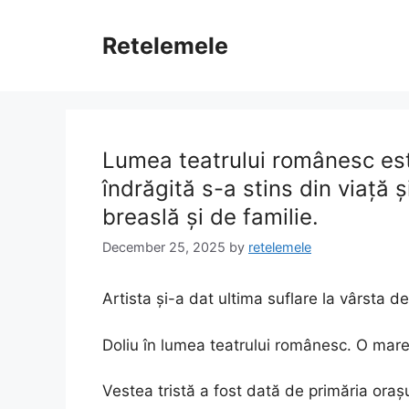
Skip
to
Retelemele
content
Lumea teatrului românesc este
îndrăgită s-a stins din viață 
breaslă și de familie.
December 25, 2025
by
retelemele
Artista și-a dat ultima suflare la vârsta d
Doliu în lumea teatrului românesc. O mare 
Vestea tristă a fost dată de primăria oraș