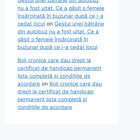
Gestul unei bătrâne din autobuz
nu a fost uitat. Ce a găsit o femeie
însărcinată în buzunar după ce i-a
cedat locul
on
Gestul unei bătrâne
din autobuz nu a fost uitat. Ce a
găsit o femeie însărcinată în
buzunar după ce i-a cedat locul
Boli cronice care dau drept la
certificat de handicap permanent
lista completă și condițiile de
acordare
on
Boli cronice care dau
drept la certificat de handicap
permanent lista completă și
condițiile de acordare