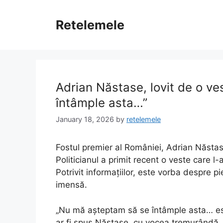
Skip
to
Retelemele
content
Adrian Năstase, lovit de o v
întâmple asta…”
January 18, 2026
by
retelemele
Fostul premier al României, Adrian Năsta
Politicianul a primit recent o veste care l-
Potrivit informațiilor, este vorba despre 
imensă.
„Nu mă așteptam să se întâmple asta… este
ar fi spus Năstase, cu vocea tremurândă.