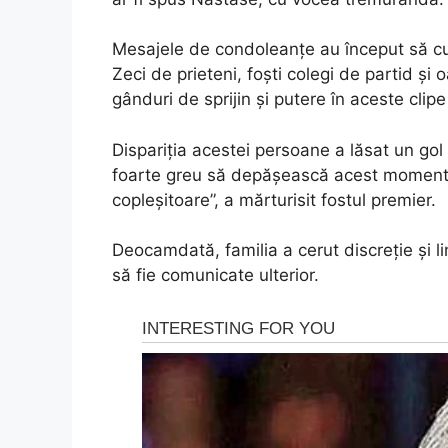
Mesajele de condoleanțe au început să cu
Zeci de prieteni, foști colegi de partid ș
gânduri de sprijin și putere în aceste clipe
Dispariția acestei persoane a lăsat un gol
foarte greu să depășească acest moment.
copleșitoare”, a mărturisit fostul premier.
Deocamdată, familia a cerut discreție și l
să fie comunicate ulterior.