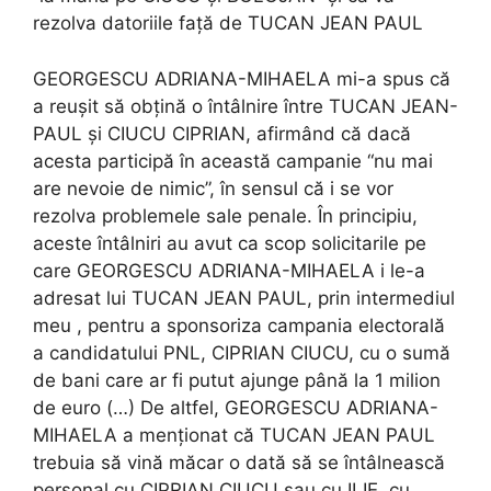
rezolva datoriile față de TUCAN JEAN PAUL
GEORGESCU ADRIANA-MIHAELA mi-a spus că
a reușit să obțină o întâlnire între TUCAN JEAN-
PAUL și CIUCU CIPRIAN, afirmând că dacă
acesta participă în această campanie “nu mai
are nevoie de nimic”, în sensul că i se vor
rezolva problemele sale penale. În principiu,
aceste întâlniri au avut ca scop solicitarile pe
care GEORGESCU ADRIANA-MIHAELA i le-a
adresat lui TUCAN JEAN PAUL, prin intermediul
meu , pentru a sponsoriza campania electorală
a candidatului PNL, CIPRIAN CIUCU, cu o sumă
de bani care ar fi putut ajunge până la 1 milion
de euro (…) De altfel, GEORGESCU ADRIANA-
MIHAELA a menționat că TUCAN JEAN PAUL
trebuia să vină măcar o dată să se întâlnească
personal cu CIPRIAN CIUCU sau cu ILIE, cu