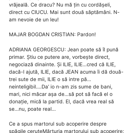
vrăjeală. Ce dracu? Nu mă țin cu cordășeli,
direct cu CIUCU. Mai sunt două săptămâni. N-
am nevoie de un leu!
MAJAR BOGDAN CRISTIAN: Pardon!
ADRIANA GEORGESCU: Jean poate să îl pună
primar. Știu ce putere are, vorbește direct,
negociază dinainte. Și ILIE, ILIE…cred că ILIE,
dacă-l ajută, ILIE, dacă JEAN acuma îi dă două-
trei sute de mii, ILIE o să intre pă…
neinteligibil….Da’ io n-am zis sume de bani,
mari, nici măcar așa de…să pot să facă el o
donație, mică la partid. El, dacă vrea real să
se…nu, poate real…
Ce a spus martorul sub acoperire despre
șpăgile ceruteMărturia martorului sub acoperire: