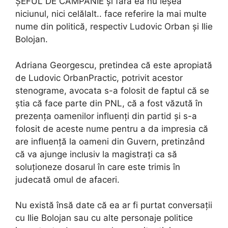
ȘEFUL DE CAMPANIE și fără ea nu ieșea
niciunul, nici celălalt.. face referire la mai multe
nume din politică, respectiv Ludovic Orban și Ilie
Bolojan.
Adriana Georgescu, pretindea că este apropiată
de Ludovic OrbanPractic, potrivit acestor
stenograme, avocata s-a folosit de faptul că se
știa că face parte din PNL, că a fost văzută în
prezența oamenilor influenți din partid și s-a
folosit de aceste nume pentru a da impresia că
are influență la oameni din Guvern, pretinzând
că va ajunge inclusiv la magistrați ca să
soluționeze dosarul în care este trimis în
judecată omul de afaceri.
Nu există însă date că ea ar fi purtat conversații
cu Ilie Bolojan sau cu alte personaje politice