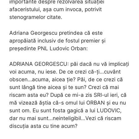
importante despre rezolvarea situației
afaceristului, așa cum invoca, potrivit
stenogramelor citate.
Adriana Georgescu pretindea că este
apropăiată inclusiv de fostul premier și
președinte PNL Ludovic Orban:
ADRIANA GEORGESCU: păi dacă nu vă implicați
voi acuma, nu iese. De ce crezi că-ți…cuvânt
obscen…acuma, aicea ție? Păi, de ce crezi că
sunt lângă tine aicea și te sun? Crezi că mai
riscam asta eu? După ce mi-a zis SRI-ul ieri, că
mă vizează ăștia că-s omul lui ORBAN și eu nu
sunt om. Eu sunt fosta gagică a lui LUDOVIC,
dar nu mai sunt…neinteligibil…Vezi că riscam
discuția asta cu tine acum?