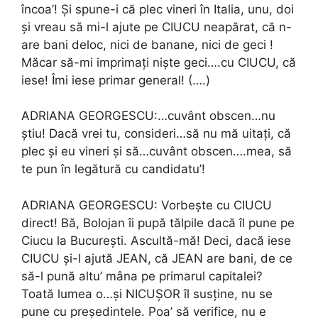
încoa’! Și spune-i că plec vineri în Italia, unu, doi
și vreau să mi-l ajute pe CIUCU neapărat, că n-
are bani deloc, nici de banane, nici de geci !
Măcar să-mi imprimați niște geci….cu CIUCU, că
iese! Îmi iese primar general! (….)
ADRIANA GEORGESCU:…cuvânt obscen…nu
știu! Dacă vrei tu, consideri…să nu mă uitați, că
plec și eu vineri și să…cuvânt obscen….mea, să
te pun în legătură cu candidatu’!
ADRIANA GEORGESCU: Vorbește cu CIUCU
direct! Bă, Bolojan îi pupă tălpile dacă îl pune pe
Ciucu la București. Ascultă-mă! Deci, dacă iese
CIUCU și-l ajută JEAN, că JEAN are bani, de ce
să-l pună altu’ mâna pe primarul capitalei?
Toată lumea o…și NICUȘOR îl susține, nu se
pune cu președintele. Poa’ să verifice, nu e