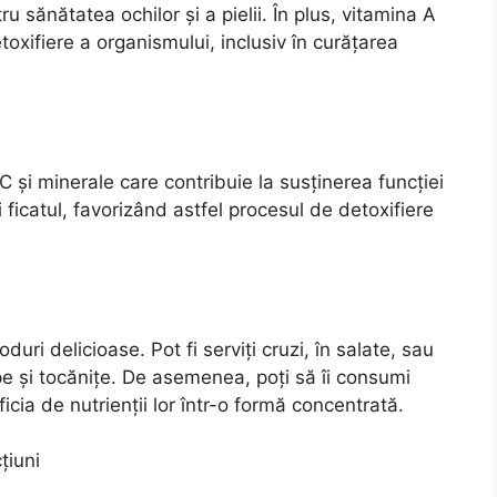
u sănătatea ochilor și a pielii. În plus, vitamina A
toxifiere a organismului, inclusiv în curățarea
C și minerale care contribuie la susținerea funcției
i ficatul, favorizând astfel procesul de detoxifiere
ri delicioase. Pot fi serviți cruzi, în salate, sau
pe și tocănițe. De asemenea, poți să îi consumi
ia de nutrienții lor într-o formă concentrată.
țiuni