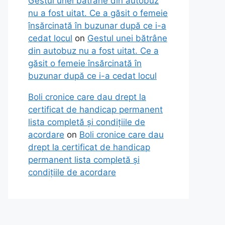
Gestul unei bătrâne din autobuz
nu a fost uitat. Ce a găsit o femeie
însărcinată în buzunar după ce i-a
cedat locul
on
Gestul unei bătrâne
din autobuz nu a fost uitat. Ce a
găsit o femeie însărcinată în
buzunar după ce i-a cedat locul
Boli cronice care dau drept la
certificat de handicap permanent
lista completă și condițiile de
acordare
on
Boli cronice care dau
drept la certificat de handicap
permanent lista completă și
condițiile de acordare