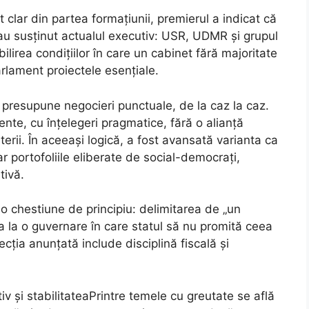
clar din partea formațiunii, premierul a indicat că
 au susținut actualul executiv: USR, UDMR și grupul
bilirea condițiilor în care un cabinet fără majoritate
arlament proiectele esențiale.
 presupune negocieri punctuale, de la caz la caz.
ente, cu înțelegeri pragmatice, fără o alianță
terii. În aceeași logică, a fost avansată varianta ca
ar portofoliile eliberate de social-democrați,
tivă.
o chestiune de principiu: delimitarea de „un
a la o guvernare în care statul să nu promită ceea
cția anunțată include disciplină fiscală și
v și stabilitateaPrintre temele cu greutate se află