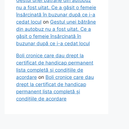
Gestul unei bătrâne din autobuz
nu a fost uitat. Ce a găsit o femeie
însărcinată în buzunar după ce i-a
cedat locul
on
Gestul unei bătrâne
din autobuz nu a fost uitat. Ce a
găsit o femeie însărcinată în
buzunar după ce i-a cedat locul
Boli cronice care dau drept la
certificat de handicap permanent
lista completă și condițiile de
acordare
on
Boli cronice care dau
drept la certificat de handicap
permanent lista completă și
condițiile de acordare