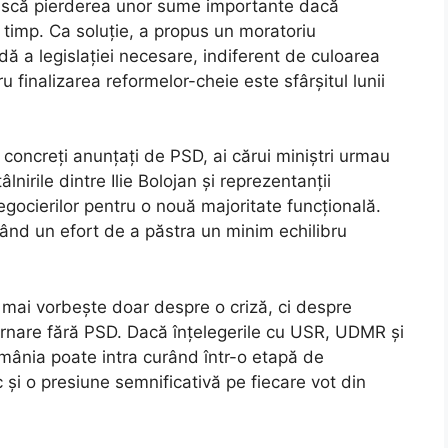
riscă pierderea unor sume importante dacă
timp. Ca soluție, a propus un moratoriu
ă a legislației necesare, indiferent de culoarea
u finalizarea reformelor-cheie este sfârșitul lunii
ii concreți anunțați de PSD, ai cărui miniștri urmau
âlnirile dintre Ilie Bolojan și reprezentanții
egocierilor pentru o nouă majoritate funcțională.
ând un efort de a păstra un minim echilibru
ai vorbește doar despre o criză, ci despre
ernare fără PSD. Dacă înțelegerile cu USR, UDMR și
România poate intra curând într-o etapă de
 și o presiune semnificativă pe fiecare vot din