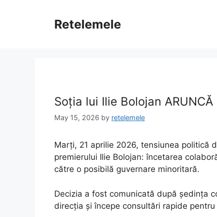
Skip
to
Retelemele
content
Soția lui Ilie Bolojan ARUNC
May 15, 2026
by
retelemele
Marți, 21 aprilie 2026, tensiunea politică
premierului Ilie Bolojan: încetarea colabo
către o posibilă guvernare minoritară.
Decizia a fost comunicată după ședința co
direcția și începe consultări rapide pentru