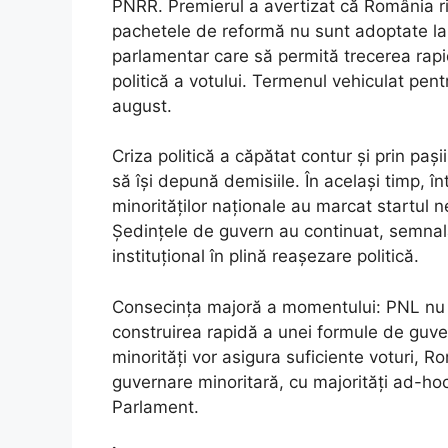
PNRR. Premierul a avertizat că România 
pachetele de reformă nu sunt adoptate la 
parlamentar care să permită trecerea rapid
politică a votului. Termenul vehiculat pentr
august.
Criza politică a căpătat contur și prin paș
să își depună demisiile. În același timp, înt
minorităților naționale au marcat startul n
Ședințele de guvern au continuat, semnal
instituțional în plină reașezare politică.
Consecința majoră a momentului: PNL nu m
construirea rapidă a unei formule de guv
minorități vor asigura suficiente voturi, 
guvernare minoritară, cu majorități ad-hoc
Parlament.