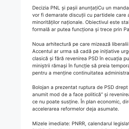
Decizia PNL și pașii anunțațiCu un mandat 
vor fi demarate discuții cu partidele care
minorităților naționale. Obiectivul este sta
formală ar putea funcționa și trece prin P
Noua arhitectură pe care mizează liberalii
Accentul ar urma să cadă pe inițiative urg
clasică și fără revenirea PSD în ecuația pu
miniștrii rămași în funcție să preia tempor
pentru a menține continuitatea administra
Bolojan a prezentat ruptura de PSD drept 
anumit mod de a face politică” și revenire
ce nu poate susține. În plan economic, dire
accelerarea reformelor deja asumate.
Mizele imediate: PNRR, calendarul legislati